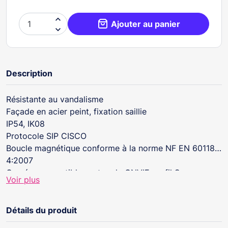

Ajouter au panier

Description
Résistante au vandalisme
Façade en acier peint, fixation saillie
IP54, IK08
Protocole SIP CISCO
Boucle magnétique conforme à la norme NF EN 60118-
4:2007
Caméra compatible protocole ONVIF profil S
Voir plus
2 touches d'appel
Un seul câble CAT6 pour gérer les 2 boutons d'appel
(paramétrage à la mise en service par PC)
Détails du produit
Forte puissance sonore réglable : 92,7 dB maxi