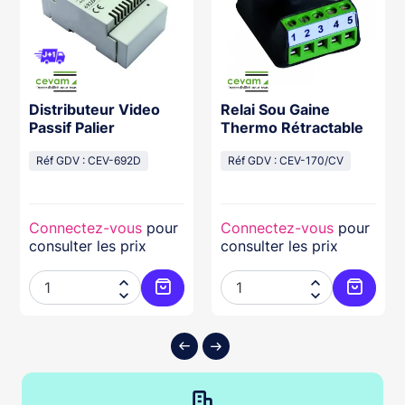
Distributeur Video
Relai Sou Gaine
Passif Palier
Thermo Rétractable
Réf GDV : CEV-692D
Réf GDV : CEV-170/CV
Connectez-vous
pour
Connectez-vous
pour
consulter les prix
consulter les prix




ter au panier
Ajouter au panier
Ajouter