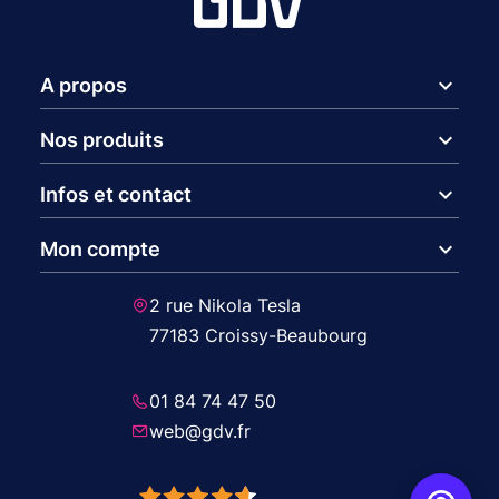
expand_more
A propos
expand_more
Nos produits
expand_more
Infos et contact
expand_more
Mon compte
2 rue Nikola Tesla
77183 Croissy-Beaubourg
01 84 74 47 50
web@gdv.fr