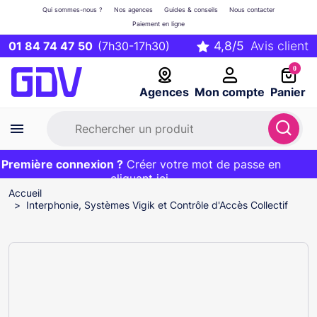
Qui sommes-nous ?
Nos agences
Guides & conseils
Nous contacter
Paiement en ligne
01 84 74 47 50
(7h30-17h30)
0
Agences
Mon compte
Panier
remière connexion ?
Première commande ?
EXCLU WEB :
Créer votre mot de passe en
20€ OFFERT sur votre panier
et livraison 24/48h gratuite avec le code
cliquant ici
BIENVENUE
Accueil
Interphonie, Systèmes Vigik et Contrôle d'Accès Collectif