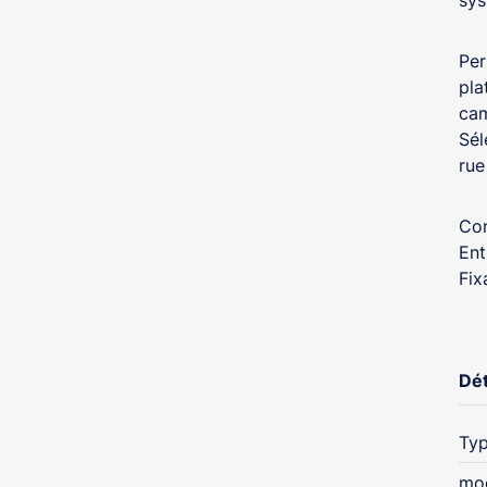
sys
Per
pla
cam
Sél
rue
Con
Ent
Fix
Dét
Typ
mo