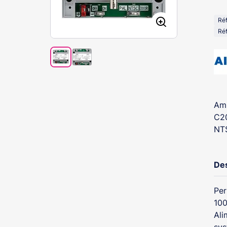
Ré
Réf
Amp
C20
NTS
Des
Per
100
Ali