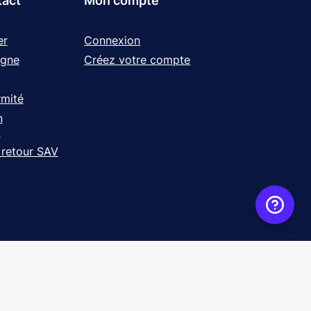
tact
Mon compte
er
Connexion
igne
Créez votre compte
rmité
n
t
 retour SAV
ence
WebXY