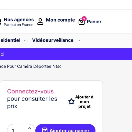
Nos agences
Mon compte
0
Panier
Partout en France
sidentiel
Vidéosurveillance
avec le code
ici
BIENVENUE
face Pour Caméra Déportée Ntsc
Connectez-vous
Ajouter à
pour consulter les
mon
prix
projet

Ajouter au panier