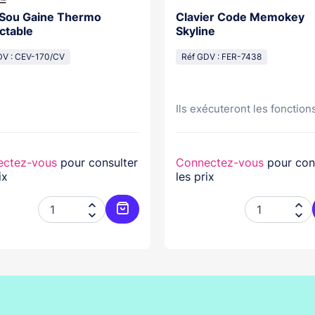
 Sou Gaine Thermo
Clavier Code Memokey
ctable
Skyline
DV : CEV-170/CV
Réf GDV : FER-7438
Ils exécuteront les fonctions
ectez-vous
pour consulter
Connectez-vous
pour con
ix
les prix




er
Ajouter au panier