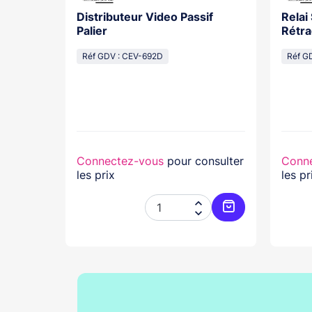
Distributeur Video Passif
Relai
os With
Palier
Rétra
cal
Réf GDV : CEV-692D
Réf G
lasse...
nsulter
Connectez-vous
pour consulter
Conn
les prix
les pr




Ajouter au panier
Ajouter au pani