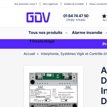
Qui sommes-nous ?
Nos agences
Guides & conseils
Nous contacte
01 84 74 47 50
(7h30-17h30)
Tous nos produits
Alarme incendie
Destockage
Première commande ?
EXCLU WEB
Pr
Accueil
Interphonie, Systèmes Vigik et Contrôle d'
A
D
I
D