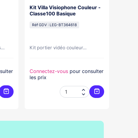
Kit Villa Visiophone Couleur -
Kit Por
Classe100 Basique
Mains L
Pose Sa
Réf GDV : LEG-BT364618
Réf GDV
...
Kit portier vidéo couleur...
Kit port
sulter
Connectez-vous
pour consulter
Connec
les prix
les prix


Ajouter au panier
Ajouter au panier