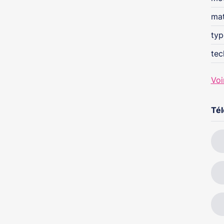
mat
typ
tec
Voi
Té