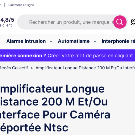
r
Paiement en ligne
Alarme intrusion
Automatisme
Interphonie ré
 :
emière connexion ?
20€ OFFERT sur votre panier et livraison 24/48h gratuite 
Créer votre mot de passe en cliquant 
Accès Collectif
Amplificateur Longue Distance 200 M Et/Ou Inter
mplificateur Longue
istance 200 M Et/Ou
nterface Pour Caméra
éportée Ntsc