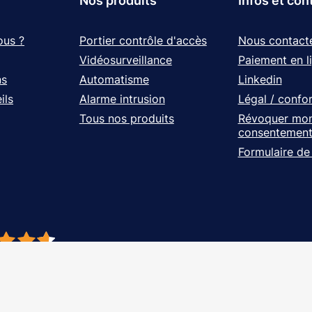
Nos produits
Infos et con
ous ?
Portier contrôle d'accès
Nous contact
Vidéosurveillance
Paiement en l
ns
Automatisme
Linkedin
ils
Alarme intrusion
Légal / confo
Tous nos produits
Révoquer mo
consentemen
Formulaire de
- À vos côtés, de l'étude à l'installation. Tous droits réservés - Réalisation Ag