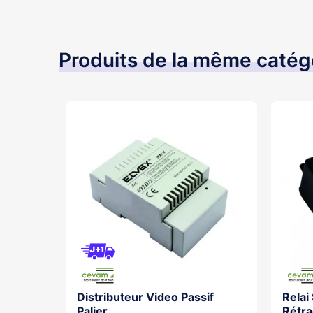
Produits de la même catég
Distributeur Video Passif
Relai
os With
Palier
Rétra