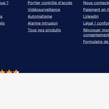
ous ?
Portier contrôle d'accès
Nous contact
Vidéosurveillance
Paiement en l
ns
Automatisme
Linkedin
ils
Alarme intrusion
Légal / confo
Tous nos produits
Révoquer mo
consentemen
Formulaire de
- À vos côtés, de l'étude à l'installation. Tous droits réservés - Réalisation Ag