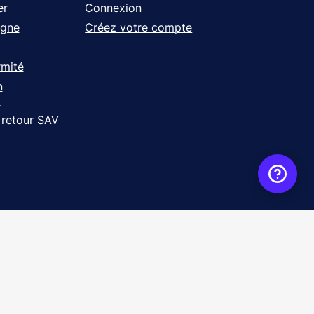
er
Connexion
igne
Créez votre compte
rmité
n
t
 retour SAV
ence
WebXY