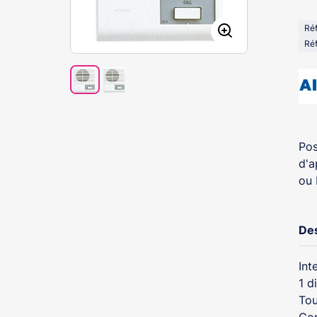
Réf
Réf
Pos
d'a
ou 
Des
Int
1 d
Tou