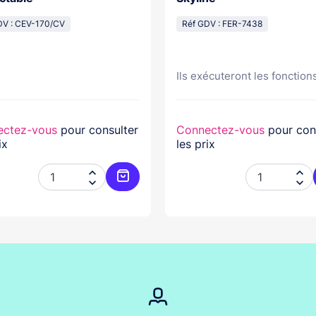
DV : CEV-170/CV
Réf GDV : FER-7438
Ils exécuteront les fonctions
ectez-vous
pour consulter
Connectez-vous
pour con
ix
les prix




er
Ajouter au panier