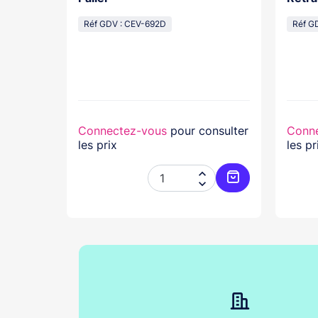
cal
Réf GDV : CEV-692D
Réf G
lasse...
nsulter
Connectez-vous
pour consulter
Conn
les prix
les pr




Ajouter au panier
Ajouter au pani