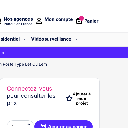
Nos agences
Mon compte
0
Panier
Partout en France
sidentiel
Vidéosurveillance
avec le code
ici
BIENVENUE
Un Poste Type Lef Ou Lem
Connectez-vous
Ajouter à
pour consulter les
mon
prix
projet

Ajouter au panier