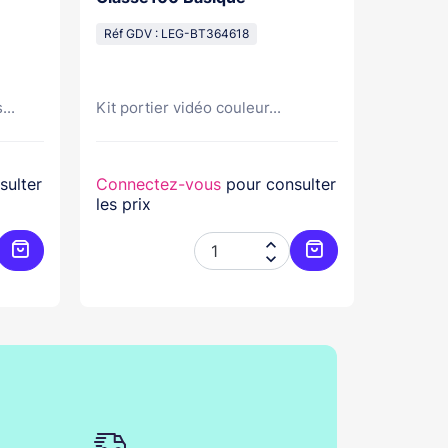
Pose Sa
Réf GDV : LEG-BT364618
Réf GDV
...
Kit portier vidéo couleur...
Kit port
sulter
Connectez-vous
pour consulter
Connec
les prix
les prix


Ajouter au panier
Ajouter au panier