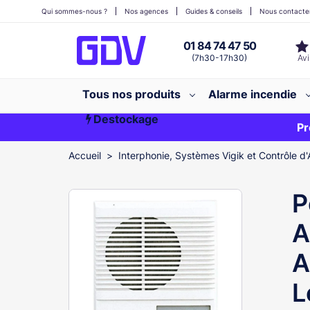
Qui sommes-nous ?
Nos agences
Guides & conseils
Nous contacte
01 84 74 47 50
(7h30-17h30)
Tous nos produits
Alarme incendie
Destockage
Première commande ?
EXCLU WEB
Pr
Accueil
Interphonie, Systèmes Vigik et Contrôle d'
P
A
A
L