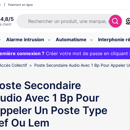
r
Paiement en ligne
Alarme intrusion
Automatisme
Interphonie ré
 :
emière connexion ?
20€ OFFERT sur votre panier et livraison 24/48h gratuite 
Créer votre mot de passe en cliquant 
Accès Collectif
Poste Secondaire Audio Avec 1 Bp Pour Appeler 
oste Secondaire
udio Avec 1 Bp Pour
ppeler Un Poste Type
ef Ou Lem