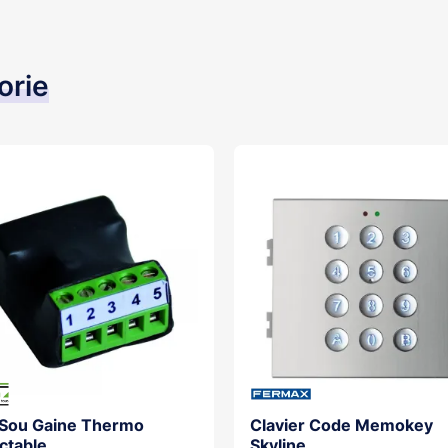
orie
 Sou Gaine Thermo
Clavier Code Memokey
ctable
Skyline