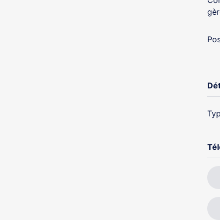
Con
gèr
Pos
Dét
Typ
Té