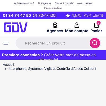
Qui sommes-nous ?
Nos agences
Guides & conseils
Nous contacter
Paiement en ligne
01 84 74 47 50
(7h30-17h30)
0
Agences
Mon compte
Panier
Première connexion ?
Première commande ?
EXCLU WEB :
Créer votre mot de passe en
20€ OFFERT sur votre panier
et livraison 24/48h gratuite avec le code
cliquant ici
BIENVENUE
Accueil
Interphonie, Systèmes Vigik et Contrôle d'Accès Collectif