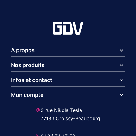
expand_more
A propos
expand_more
Nos produits
expand_more
Infos et contact
expand_more
Mon compte
2 rue Nikola Tesla
77183 Croissy-Beaubourg