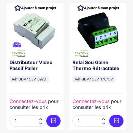
Ajouter à mon projet
Ajouter à mon projet
Distributeur Video
Relai Sou Gaine
Passif Palier
Thermo Rétractable
Réf GDV : CEV-692D
Réf GDV : CEV-170/CV
Connectez-vous
pour
Connectez-vous
pour
consulter les prix
consulter les prix




ter au panier
Ajouter au panier
Ajouter