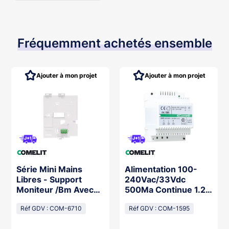
Fréquemment achetés ensemble
Ajouter à mon projet
Ajouter à mon projet
Série Mini Mains
Alimentation 100-
Libres - Support
240Vac/33Vdc
Moniteur /Bm Avec
500Ma Continue 1.2A
Induction
Pic, 4 Modules Din
Magnétique, Pince
Réf GDV : COM-6710
Réf GDV : COM-1595