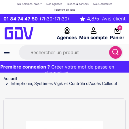
Qui sommes-nous ?
Nos agences
Guides & conseils
Nous contacter
Paiement en ligne
01 84 74 47 50
(7h30-17h30)
0
Agences
Mon compte
Panier
remière connexion ?
Première commande ?
EXCLU WEB :
Créer votre mot de passe en
20€ OFFERT sur votre panier
et livraison 24/48h gratuite avec le code
cliquant ici
BIENVENUE
Accueil
Interphonie, Systèmes Vigik et Contrôle d'Accès Collectif