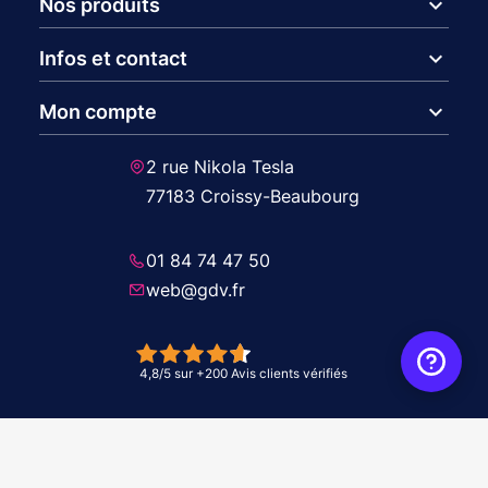
expand_more
Nos produits
expand_more
Infos et contact
expand_more
Mon compte
2 rue Nikola Tesla
77183 Croissy-Beaubourg
01 84 74 47 50
web@gdv.fr
© 2026 GDV - À vos côtés, de l'étude à l'installation. Tous droits réservés -