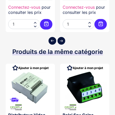
Connectez-vous
pour
Connectez-vous
pour
consulter les prix
consulter les prix




ter au panier
Ajouter au panier
Ajouter
Produits de la même catégorie
Ajouter à mon projet
Ajouter à mon projet
Distributeur Video
Relai Sou Gaine