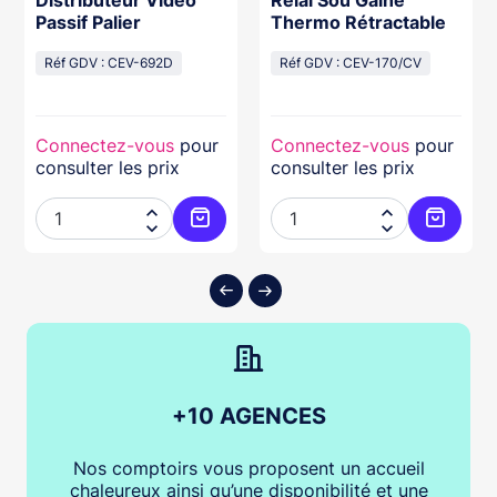
Passif Palier
Thermo Rétractable
Réf GDV : CEV-692D
Réf GDV : CEV-170/CV
Connectez-vous
pour
Connectez-vous
pour
consulter les prix
consulter les prix




ter au panier
Ajouter au panier
Ajouter
+10 AGENCES
Nos comptoirs vous proposent un accueil
chaleureux ainsi qu’une disponibilité et une