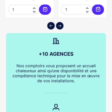




ter au panier
Ajouter au panier
Ajouter
+10 AGENCES
Nos comptoirs vous proposent un accueil
chaleureux ainsi qu’une disponibilité et une
compétence technique pour la mise en œuvre
de vos installations.