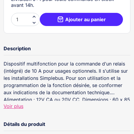
avant 14h.

Ajouter au panier

Description
Dispositif multifonction pour la commande d'un relais
(intégré) de 10 A pour usages optionnels. Il s'utilise sur
les installations Simplebus. Pour son utilisation et la
programmation de la fonction désirée, se conformer
aux indications de la documentation technique.
Alimentation : 12V CA ou 20V CC. Dimensions : 60 x 85
Voir plus
x 35 mm (4 modules DIN).
Détails du produit