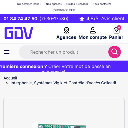
Qui sommes-nous ?
Nos agences
Guides & conseils
Nous contacter
Paiement en ligne
01 84 74 47 50
(7h30-17h30)
0
Agences
Mon compte
Panier
emière connexion ?
Première commande ?
EXCLU WEB :
Créer votre mot de passe en
20€ OFFERT sur votre panier
et livraison 24/48h gratuite avec le code
cliquant ici
BIENVENUE
Accueil
Interphonie, Systèmes Vigik et Contrôle d'Accès Collectif