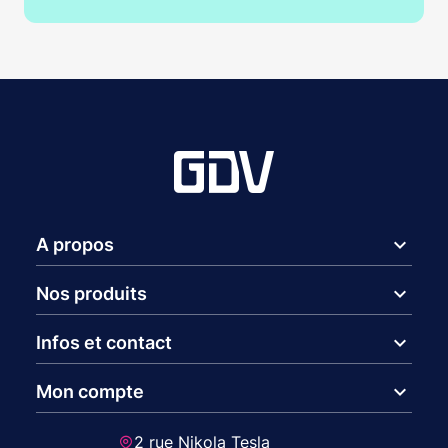
expand_more
A propos
expand_more
Nos produits
expand_more
Infos et contact
expand_more
Mon compte
2 rue Nikola Tesla