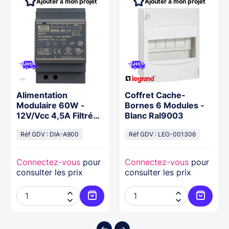
Ajouter à mon projet
Ajouter à mon projet
Alimentation
Coffret Cache-
Modulaire 60W -
Bornes 6 Modules -
12V/Vcc 4,5A Filtrée
Blanc Ral9003
Régulée
Réf GDV : DIA-A900
Réf GDV : LEG-001306
Connectez-vous
pour
Connectez-vous
pour
consulter les prix
consulter les prix




ter au panier
Ajouter au panier
Ajouter