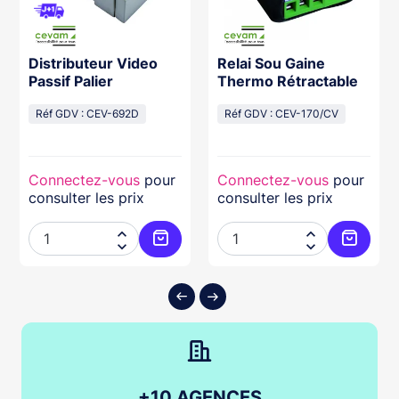
Distributeur Video
Relai Sou Gaine
Passif Palier
Thermo Rétractable
Réf GDV : CEV-692D
Réf GDV : CEV-170/CV
Connectez-vous
pour
Connectez-vous
pour
consulter les prix
consulter les prix




ter au panier
Ajouter au panier
Ajouter
+10 AGENCES