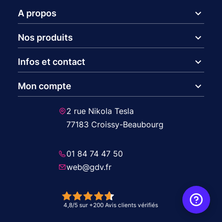
expand_more
A propos
expand_more
Nos produits
expand_more
Infos et contact
expand_more
Mon compte
2 rue Nikola Tesla
77183 Croissy-Beaubourg
01 84 74 47 50
web@gdv.fr