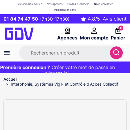
Qui sommes-nous ?
Nos agences
Guides & conseils
Nous contacter
Paiement en ligne
01 84 74 47 50
(7h30-17h30)
0
Agences
Mon compte
Panier
remière connexion ?
Première commande ?
EXCLU WEB :
Créer votre mot de passe en
20€ OFFERT sur votre panier
et livraison 24/48h gratuite avec le code
cliquant ici
BIENVENUE
Accueil
Interphonie, Systèmes Vigik et Contrôle d'Accès Collectif