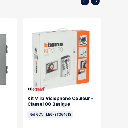
Kit Villa Visiophone Couleur -
Kit Por
Classe100 Basique
Mains L
Pose Sa
Réf GDV : LEG-BT364618
Réf GDV