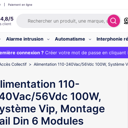
r
Paiement en ligne
Alarme intrusion
Automatisme
Interphonie ré
 :
emière connexion ?
20€ OFFERT sur votre panier et livraison 24/48h gratuite 
Créer votre mot de passe en cliquant 
Accès Collectif
Alimentation 110-240Vac/56Vdc 100W, Système Vi
limentation 110-
40Vac/56Vdc 100W,
ystème Vip, Montage
ail Din 6 Modules