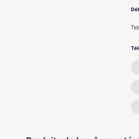
Dét
Typ
Té