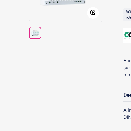
Ré
Réf
Al
sur
mm
Des
Ali
DIN