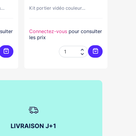
...
Kit portier vidéo couleur...
Kit port
sulter
Connectez-vous
pour consulter
Connec
les prix
les prix


Ajouter au panier
Ajouter au panier
LIVRAISON J+1