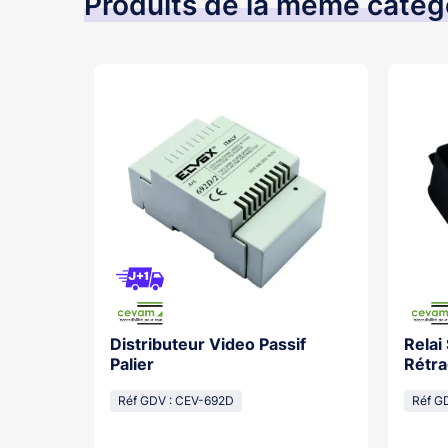
Produits de la même catég
Distributeur Video Passif
Relai
os With
Palier
Rétra
cal
Réf GDV : CEV-692D
Réf G