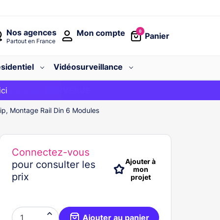
Nos agences
Mon compte
0
Panier
Partout en France
sidentiel
Vidéosurveillance
avec le code
ici
BIENVENUE
p, Montage Rail Din 6 Modules
Connectez-vous
Ajouter à
pour consulter les
mon
prix
projet

Ajouter au panier