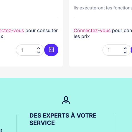
Ils exécuteront les fonctions
ectez-vous
pour consulter
Connectez-vous
pour con
ix
les prix




er
Ajouter au panier
DES EXPERTS À VOTRE
SERVICE
t