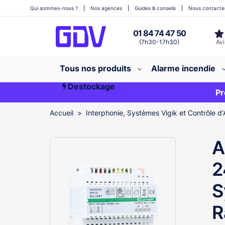
Qui sommes-nous ?
Nos agences
Guides & conseils
Nous contacte
01 84 74 47 50
(7h30-17h30)
Tous nos produits
Alarme incendie
Destockage
Première commande ?
EXCLU WEB
Pr
Accueil
Interphonie, Systèmes Vigik et Contrôle d'
A
2
S
R