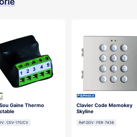
orie
 Sou Gaine Thermo
Clavier Code Memokey
ctable
Skyline
DV : CEV-170/CV
Réf GDV : FER-7438