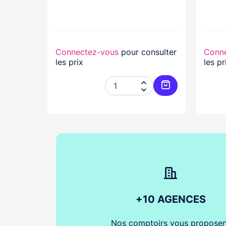
lasse...
nsulter
Connectez-vous
pour consulter
Conn
les prix
les pr




Ajouter au panier
Ajouter au pani
+10 AGENCES
Nos comptoirs vous proposen