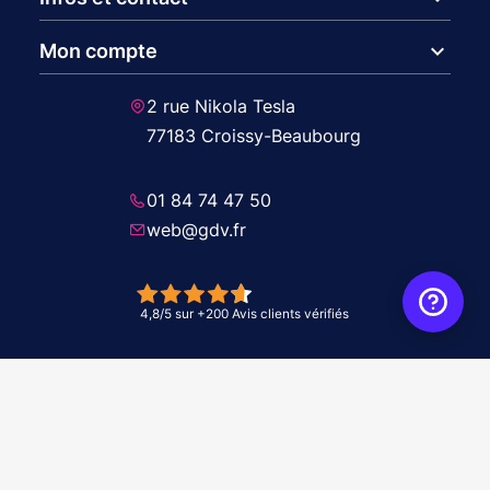
expand_more
Mon compte
2 rue Nikola Tesla
77183 Croissy-Beaubourg
01 84 74 47 50
web@gdv.fr
© 2026 GDV - À vos côtés, de l'étude à l'installation. Tous droits réservés -
Réalisation Agence
WebXY