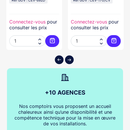
Réf GDV : CEV-692D
Réf GDV : CEV-170/CV
Connectez-vous
pour
Connectez-vous
pour
consulter les prix
consulter les prix




ter au panier
Ajouter au panier
Ajouter
+10 AGENCES
Nos comptoirs vous proposent un accueil
chaleureux ainsi qu’une disponibilité et une
compétence technique pour la mise en œuvre
de vos installations.