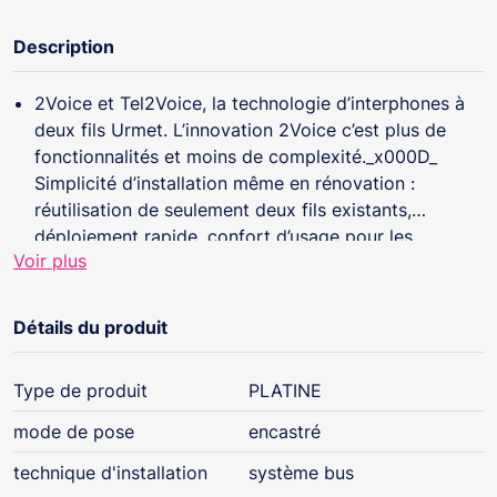
Description
2Voice et Tel2Voice, la technologie d’interphones à
deux fils Urmet. L’innovation 2Voice c’est plus de
fonctionnalités et moins de complexité._x000D_
Simplicité d’installation même en rénovation :
réutilisation de seulement deux fils existants,
déploiement rapide, confort d’usage pour les
Voir plus
résidents, installation simplifiée pour les installateurs
électriciens._x000D_ Tel2Voice : avec le même choix
de plaques de rue 2Voice, le concept unique
Détails du produit
d’interphones hybrides Tel2Voice permet pour les
résidents dans un même immeuble de répondre à
Type de produit
PLATINE
l’appel de l’interphone sur le téléphone fixe et/ou le
smartphone et/ou le poste audio et/ou le
mode de pose
encastré
moniteur._x000D_ Pour les résidents, les interphones
technique d'installation
système bus
offrent une compatibilité complète avec les