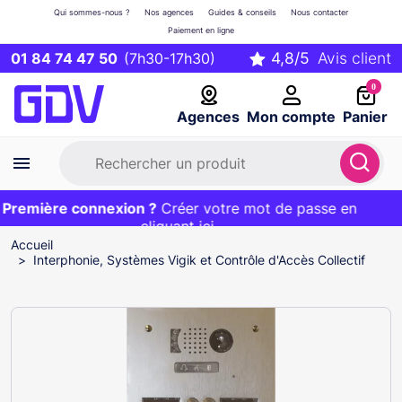
Qui sommes-nous ?
Nos agences
Guides & conseils
Nous contacter
Paiement en ligne
01 84 74 47 50
(7h30-17h30)
0
Agences
Mon compte
Panier
remière connexion ?
Première commande ?
EXCLU WEB :
Créer votre mot de passe en
20€ OFFERT sur votre panier
et livraison 24/48h gratuite avec le code
cliquant ici
BIENVENUE
Accueil
Interphonie, Systèmes Vigik et Contrôle d'Accès Collectif