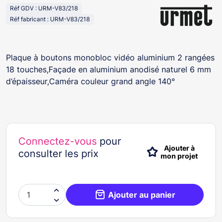
Réf GDV : URM-V83/218
Réf fabricant : URM-V83/218
Plaque à boutons monobloc vidéo aluminium 2 rangées
18 touches,Façade en aluminium anodisé naturel 6 mm
d’épaisseur,Caméra couleur grand angle 140°
Connectez-vous
pour
Ajouter à
consulter les prix
mon projet

Ajouter au panier
