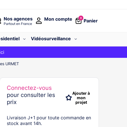
Nos agences
Mon compte
0
Panier
Partout en France
sidentiel
Vidéosurveillance
avec le code
ici
BIENVENUE
èmes URMET
Connectez-vous
Ajouter à
pour consulter les
mon
prix
projet
Livraison J+1 pour toute commande en
stock avant 14h.