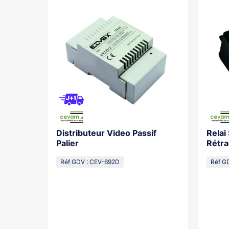
Distributeur Video Passif
Relai
os With
Palier
Rétra
cal
Réf GDV : CEV-692D
Réf G
lasse...