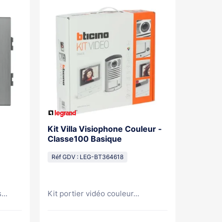
Kit Villa Visiophone Couleur -
Kit Por
Classe100 Basique
Mains L
Pose Sa
Réf GDV : LEG-BT364618
Réf GDV
...
Kit portier vidéo couleur...
Kit port