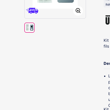
Réf
Kit
fil
Des
b
Kit i