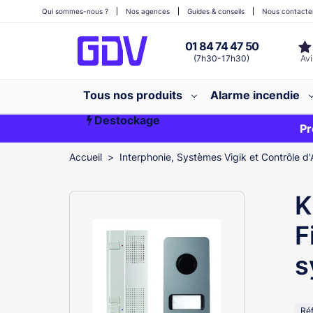
Qui sommes-nous ?
Nos agences
Guides & conseils
Nous contacte
01 84 74 47 50
(7h30-17h30)
Tous nos produits
Alarme incendie
Destockage
Première commande ?
EXCLU WEB
Pr
Accueil
Interphonie, Systèmes Vigik et Contrôle d'
K
F
s
Ré