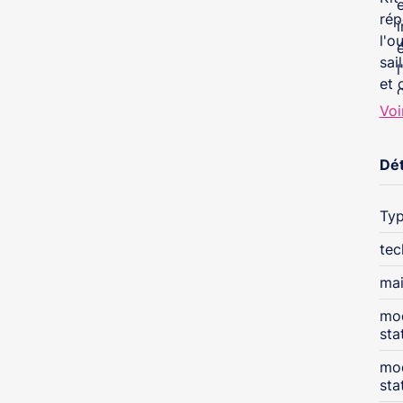
rép
i
l'o
sai
et 
c
Voi
Dét
Typ
tec
mai
mod
sta
mod
sta