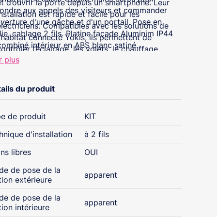
et d’ouvrir la porte depuis un smartphone. Leur
ondre aux appels des visiteurs et commander
nstallation est rapide et facile pour les
uverture d'une gâche et d'un portail. Pose en
électriciens. Compatibles avec les solutions de
llie, cablage 2 fils. Platine façade Aluminim IP44
l'habitat connecté Yokis, ils permettent de
combiné intérieur en ABS blanc satiné.
ontrôler l’éclairage, les volets, le chauffage...
r plus
depuis le moniteur ou depuis l’application mobile.
ails du produit
e de produit
KIT
hnique d'installation
à 2 fils
ns libres
OUI
e de pose de la
apparent
tion extérieure
e de pose de la
apparent
tion intérieure