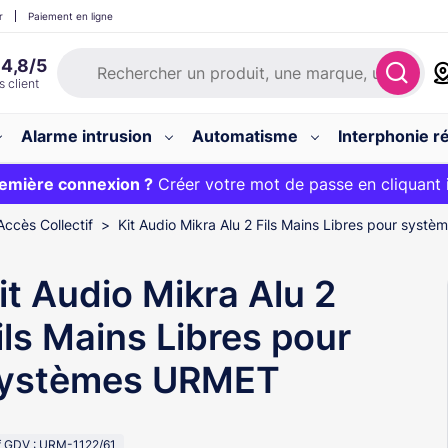
r
Paiement en ligne
Alarme intrusion
Automatisme
Interphonie ré
 :
emière connexion ?
20€ OFFERT sur votre panier et livraison 24/48h gratuite 
Créer votre mot de passe en cliquant 
Accès Collectif
Kit Audio Mikra Alu 2 Fils Mains Libres pour syst
it Audio Mikra Alu 2
ils Mains Libres pour
ystèmes URMET
f GDV : URM-1122/61