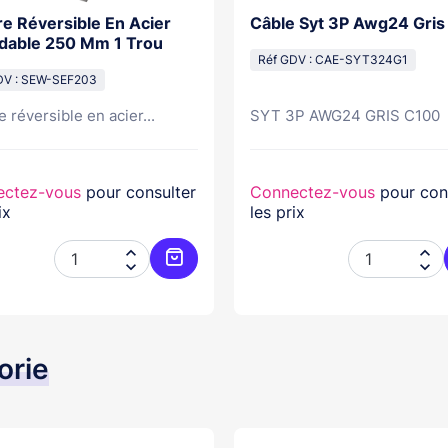
re Réversible En Acier
Câble Syt 3P Awg24 Gris
dable 250 Mm 1 Trou
Réf GDV : CAE-SYT324G1
DV : SEW-SEF203
e réversible en acier...
SYT 3P AWG24 GRIS C100
ectez-vous
pour consulter
Connectez-vous
pour con
ix
les prix




Ajouter au panier
orie