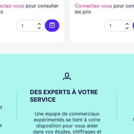
ectez-vous
pour consulter
Connectez-vous
pour con
ix
les prix




er
Ajouter au panier
DES EXPERTS À VOTRE
SERVICE
t
Une équipe de commerciaux
expérimentés se tient à votre
a
disposition pour vous aider
dans vos études, chiffrages et