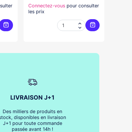
sulter
Connectez-vous
pour consulter
Connec
les prix
les prix


Ajouter au panier
Ajouter au panier
LIVRAISON J+1
Des milliers de produits en
stock, disponibles en livraison
J+1 pour toute commande
passée avant 14h !