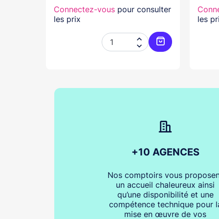
nsulter
Connectez-vous
pour consulter
Conn
les prix
les pr




Ajouter au panier
Ajouter au pani
+10 AGENCES
Nos comptoirs vous proposen
un accueil chaleureux ainsi
qu’une disponibilité et une
compétence technique pour l
mise en œuvre de vos