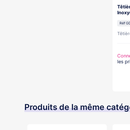
Têtiè
Inoxy
Réf G
Têtièr
Conn
les pr
Produits de la même catég