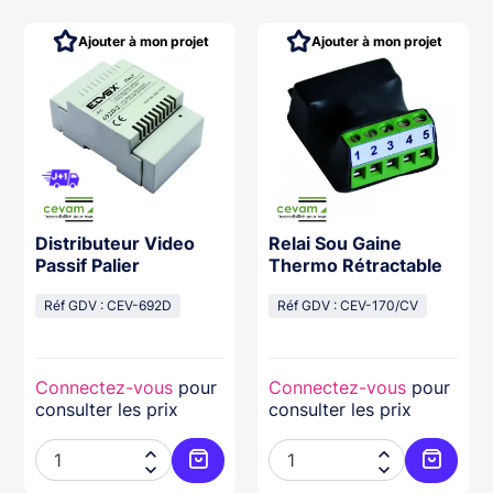
Ajouter à mon projet
Ajouter à mon projet
Distributeur Video
Relai Sou Gaine
Passif Palier
Thermo Rétractable
Réf GDV : CEV-692D
Réf GDV : CEV-170/CV
Connectez-vous
pour
Connectez-vous
pour
consulter les prix
consulter les prix




ter au panier
Ajouter au panier
Ajouter