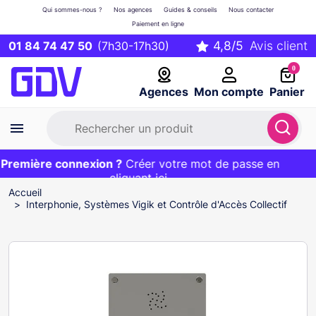
Qui sommes-nous ?
Nos agences
Guides & conseils
Nous contacter
Paiement en ligne
01 84 74 47 50
(7h30-17h30)
0
Agences
Mon compte
Panier
remière connexion ?
Première commande ?
EXCLU WEB :
Créer votre mot de passe en
20€ OFFERT sur votre panier
et livraison 24/48h gratuite avec le code
cliquant ici
BIENVENUE
Accueil
Interphonie, Systèmes Vigik et Contrôle d'Accès Collectif