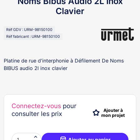
Noms Bibus Audio 2L Inox
Clavier
Réf GDV : URM-98150100
Réf fabricant : URM-98150100
Platine de rue d'interphonie à Défilement De Noms
BIBUS audio 2l inox clavier
Connectez-vous
pour
Ajouter à
consulter les prix
mon projet

Ajouter au panier