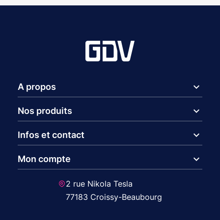
expand_more
A propos
expand_more
Nos produits
expand_more
Infos et contact
expand_more
Mon compte
2 rue Nikola Tesla
77183 Croissy-Beaubourg