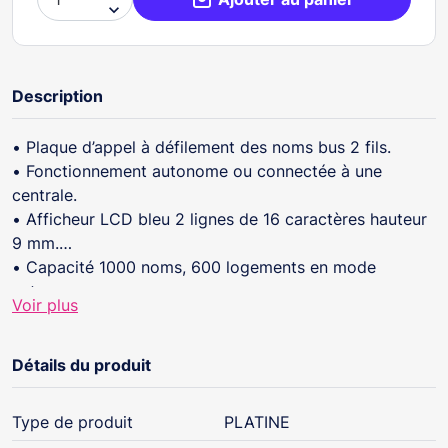

Description
• Plaque d’appel à défilement des noms bus 2 fils.
• Fonctionnement autonome ou connectée à une
centrale.
• Afficheur LCD bleu 2 lignes de 16 caractères hauteur
9 mm.
• Capacité 1000 noms, 600 logements en mode
autonome.
Voir plus
• Capacité 500 noms, 500 logements avec centrale
CAPAC/4000 et PIRAMID.
• Capacité 1000 noms, 600 logements avec centrale
Détails du produit
CV1S, CV2, CV4, CL2, CL4.
Type de produit
PLATINE