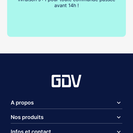
avant 14h !
expand_more
A propos
expand_more
Nos produits
expand_more
Infos et contact