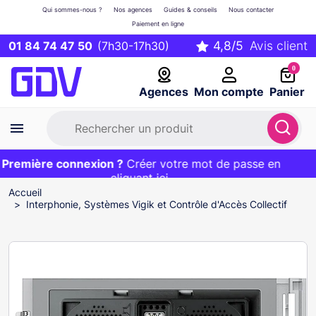
Qui sommes-nous ?
Nos agences
Guides & conseils
Nous contacter
Paiement en ligne
01 84 74 47 50
(7h30-17h30)
0
Agences
Mon compte
Panier
remière connexion ?
Première commande ?
EXCLU WEB :
Créer votre mot de passe en
20€ OFFERT sur votre panier
et livraison 24/48h gratuite avec le code
cliquant ici
BIENVENUE
Accueil
Interphonie, Systèmes Vigik et Contrôle d'Accès Collectif