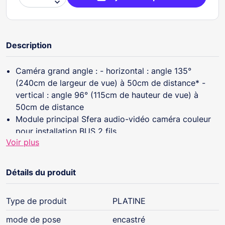

Description
Caméra grand angle : - horizontal : angle 135°
(240cm de largeur de vue) à 50cm de distance* -
vertical : angle 96° (115cm de hauteur de vue) à
50cm de distance
Module principal Sfera audio-vidéo caméra couleur
pour installation BUS 2 fils
Voir plus
Avec LEDs de signalisation : appel en cours, en
communication, porte ouverte, système occupé
Détails du produit
Type de produit
PLATINE
mode de pose
encastré