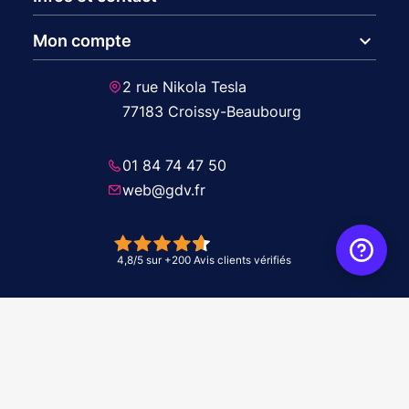
expand_more
Mon compte
2 rue Nikola Tesla
77183 Croissy-Beaubourg
01 84 74 47 50
web@gdv.fr
© 2026 GDV - À vos côtés, de l'étude à l'installation. Tous droits réservés -
Réalisation Agence
WebXY