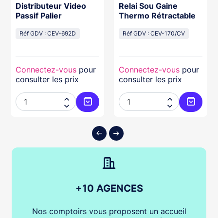
Distributeur Video
Relai Sou Gaine
Passif Palier
Thermo Rétractable
Réf GDV : CEV-692D
Réf GDV : CEV-170/CV
Connectez-vous
pour
Connectez-vous
pour
consulter les prix
consulter les prix




ter au panier
Ajouter au panier
Ajouter
+10 AGENCES
Nos comptoirs vous proposent un accueil