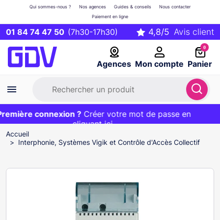
Qui sommes-nous ?
Nos agences
Guides & conseils
Nous contacter
Paiement en ligne
01 84 74 47 50
(7h30-17h30)
0
Agences
Mon compte
Panier
emière connexion ?
Première commande ?
EXCLU WEB :
Créer votre mot de passe en
20€ OFFERT sur votre panier
et livraison 24/48h gratuite avec le code
cliquant ici
BIENVENUE
Accueil
Interphonie, Systèmes Vigik et Contrôle d'Accès Collectif