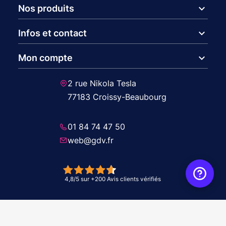
expand_more
Nos produits
expand_more
Infos et contact
expand_more
Mon compte
2 rue Nikola Tesla
77183 Croissy-Beaubourg
01 84 74 47 50
web@gdv.fr
© 2026 GDV - À vos côtés, de l'étude à l'installation. Tous droits réservés -