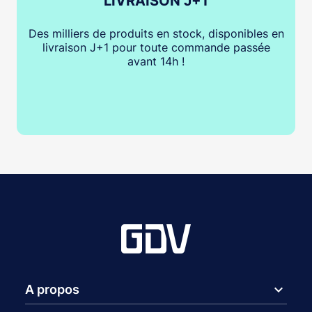
LIVRAISON J+1
Des milliers de produits en stock, disponibles en
livraison J+1 pour toute commande passée
avant 14h !
expand_more
A propos