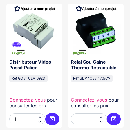
Ajouter à mon projet
Ajouter à mon projet
Distributeur Video
Relai Sou Gaine
Passif Palier
Thermo Rétractable
Réf GDV : CEV-692D
Réf GDV : CEV-170/CV
Connectez-vous
pour
Connectez-vous
pour
consulter les prix
consulter les prix




ter au panier
Ajouter au panier
Ajouter