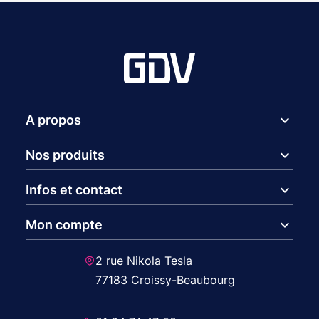
expand_more
A propos
expand_more
Nos produits
expand_more
Infos et contact
expand_more
Mon compte
2 rue Nikola Tesla
77183 Croissy-Beaubourg