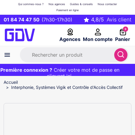
Qui sommes-nous ?
Nos agences
Guides & conseils
Nous contacter
Paiement en ligne
01 84 74 47 50
(7h30-17h30)
0
Agences
Mon compte
Panier
remière connexion ?
Première commande ?
EXCLU WEB :
Créer votre mot de passe en
20€ OFFERT sur votre panier
et livraison 24/48h gratuite avec le code
cliquant ici
BIENVENUE
Accueil
Interphonie, Systèmes Vigik et Contrôle d'Accès Collectif