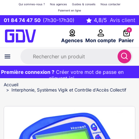
Qui sommes-nous ?
Nos agences
Guides & conseils
Nous contacter
Paiement en ligne
01 84 74 47 50
(7h30-17h30)
0
Agences
Mon compte
Panier
remière connexion ?
Première commande ?
EXCLU WEB :
Créer votre mot de passe en
20€ OFFERT sur votre panier
et livraison 24/48h gratuite avec le code
cliquant ici
BIENVENUE
Accueil
Interphonie, Systèmes Vigik et Contrôle d'Accès Collectif