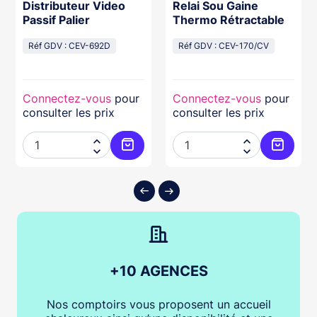
Distributeur Video
Relai Sou Gaine
Passif Palier
Thermo Rétractable
Réf GDV : CEV-692D
Réf GDV : CEV-170/CV
Connectez-vous
pour
Connectez-vous
pour
consulter les prix
consulter les prix




ter au panier
Ajouter au panier
Ajouter
+10 AGENCES
Nos comptoirs vous proposent un accueil