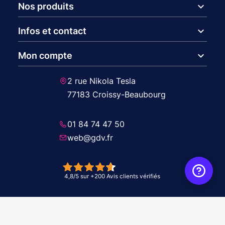
expand_more
Nos produits
expand_more
Infos et contact
expand_more
Mon compte
2 rue Nikola Tesla
77183 Croissy-Beaubourg
01 84 74 47 50
web@gdv.fr
© 2026 GDV - À vos côtés, de l'étude à l'installation. Tous droits réservés -