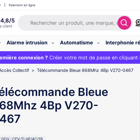
r
Paiement en ligne
Alarme intrusion
Automatisme
Interphonie ré
 :
emière connexion ?
20€ OFFERT sur votre panier et livraison 24/48h gratuite 
Créer votre mot de passe en cliquant 
Accès Collectif
Télécommande Bleue 868Mhz 4Bp V270-0467
élécommande Bleue
68Mhz 4Bp V270-
467
f GDV : CEV-TLHF/4C/1B