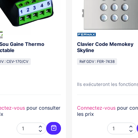
 Sou Gaine Thermo
Clavier Code Memokey
ctable
Skyline
DV : CEV-170/CV
Réf GDV : FER-7438
Ils exécuteront les fonctions
ectez-vous
pour consulter
Connectez-vous
pour con
ix
les prix




er
Ajouter au panier