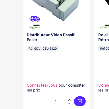
Distributeur Video Passif
Relai
os With
Palier
Rétra
cal
Réf GDV : CEV-692D
Réf G
lasse...
nsulter
Connectez-vous
pour consulter
Conn
les prix
les pr




Ajouter au panier
Ajouter au pani