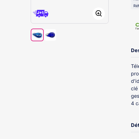
Réf
Des
Tél
pro
d'i
clé
ges
4 
Dét