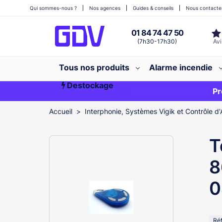
Qui sommes-nous ?
Nos agences
Guides & conseils
Nous contacte
01 84 74 47 50
(7h30-17h30)
Tous nos produits
Alarme incendie
Destockage
Première commande ?
EXCLU WEB
Pr
Accueil
Interphonie, Systèmes Vigik et Contrôle d'
T
8
0
Ré