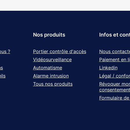
Nos produits
Infos et con
ous ?
Portier contrôle d'accès
Nous contact
Vidéosurveillance
Paiement en l
ns
Automatisme
Linkedin
ils
Alarme intrusion
Légal / confo
Tous nos produits
Révoquer mo
consentemen
Formulaire de