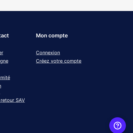
tact
Mon compte
er
Connexion
igne
Créez votre compte
rmité
n
t
 retour SAV