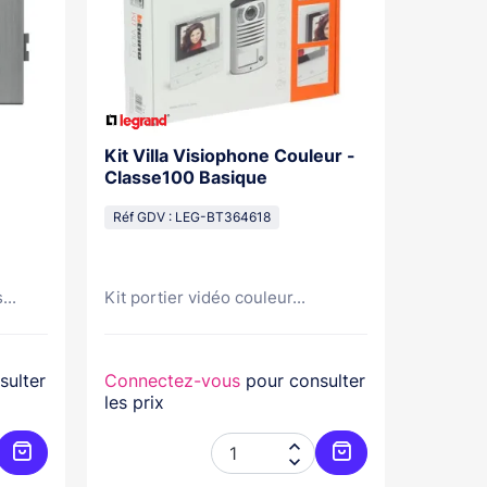
Kit Villa Visiophone Couleur -
Kit Por
Classe100 Basique
Mains L
Pose Sa
Réf GDV : LEG-BT364618
Réf GDV
...
Kit portier vidéo couleur...
Kit port
sulter
Connectez-vous
pour consulter
Connec
les prix
les prix


Ajouter au panier
Ajouter au panier