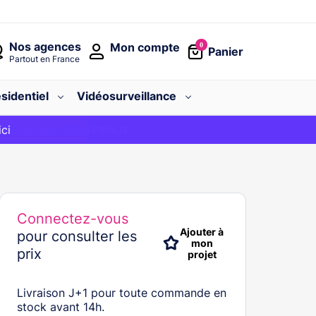
Nos agences
Mon compte
0
Panier
Partout en France
sidentiel
Vidéosurveillance
avec le code
ici
BIENVENUE
Connectez-vous
Ajouter à
pour consulter les
mon
prix
projet
Livraison J+1 pour toute commande en
stock avant 14h.