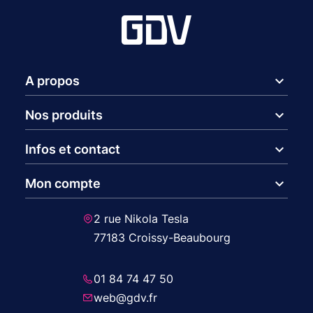
expand_more
A propos
expand_more
Nos produits
expand_more
Infos et contact
expand_more
Mon compte
2 rue Nikola Tesla
77183 Croissy-Beaubourg
01 84 74 47 50
web@gdv.fr