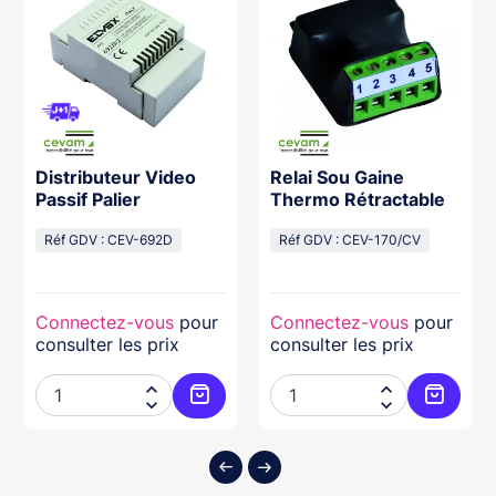
Distributeur Video
Relai Sou Gaine
Passif Palier
Thermo Rétractable
Réf GDV : CEV-692D
Réf GDV : CEV-170/CV
Connectez-vous
pour
Connectez-vous
pour
consulter les prix
consulter les prix




ter au panier
Ajouter au panier
Ajouter