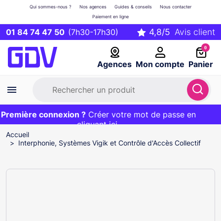
Qui sommes-nous ?
Nos agences
Guides & conseils
Nous contacter
Paiement en ligne
01 84 74 47 50
(7h30-17h30)
0
Agences
Mon compte
Panier
Première connexion ?
Première commande ?
EXCLU WEB :
Créer votre mot de passe en
20€ OFFERT sur votre panier
et livraison 24/48h gratuite avec le code
cliquant ici
BIENVENUE
Accueil
Interphonie, Systèmes Vigik et Contrôle d'Accès Collectif