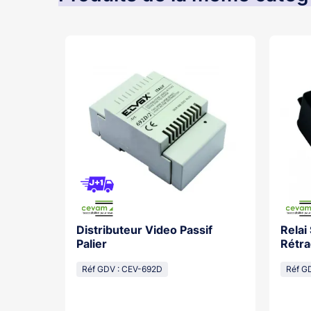
Distributeur Video Passif
Relai
os With
Palier
Rétra
cal
Réf GDV : CEV-692D
Réf G