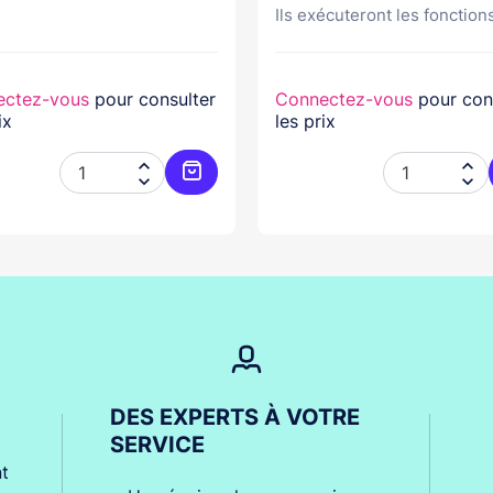
Ils exécuteront les fonctions
ectez-vous
pour consulter
Connectez-vous
pour con
ix
les prix




er
Ajouter au panier
DES EXPERTS À VOTRE
SERVICE
t