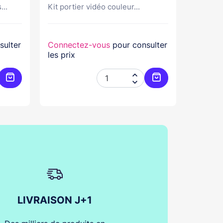
...
Kit portier vidéo couleur...
Kit port
sulter
Connectez-vous
pour consulter
Connec
les prix
les prix


Ajouter au panier
Ajouter au panier
LIVRAISON J+1