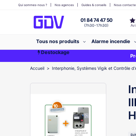
Qui sommes-nous ?
Nos agences
Guides & conseils
Nous contacte
01 84 74 47 50
(7h30-17h30)
Tous nos produits
Alarme incendie
Destockage
Première commande ?
EXCLU WEB
Pr
Accueil
Interphonie, Systèmes Vigik et Contrôle d'
I
I
H
Ré