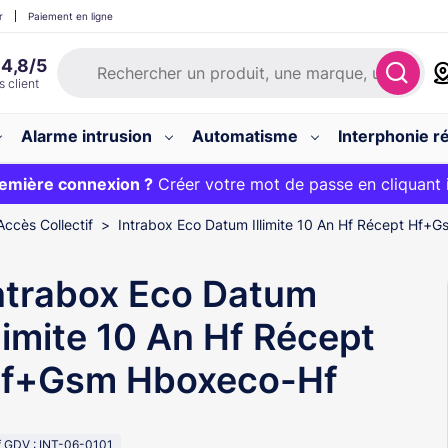
r
Paiement en ligne
Alarme intrusion
Automatisme
Interphonie ré
 :
emière connexion ?
20€ OFFERT sur votre panier et livraison 24/48h gratuite 
Créer votre mot de passe en cliquant 
Accès Collectif
Intrabox Eco Datum Illimite 10 An Hf Récept Hf+
ntrabox Eco Datum
llimite 10 An Hf Récept
f+Gsm Hboxeco-Hf
f GDV : INT-06-0101