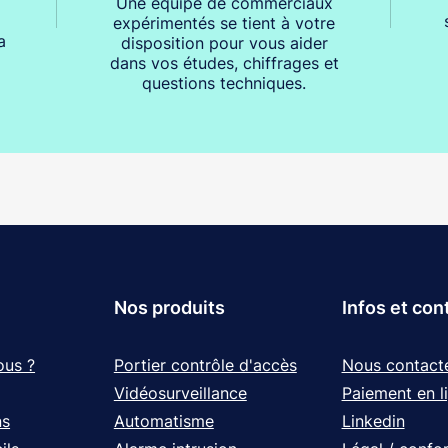
Une équipe de commerciaux
expérimentés se tient à votre
a
disposition pour vous aider
dans vos études, chiffrages et
questions techniques.
Nos produits
Infos et con
ous ?
Portier contrôle d'accès
Nous contact
Vidéosurveillance
Paiement en l
ns
Automatisme
Linkedin