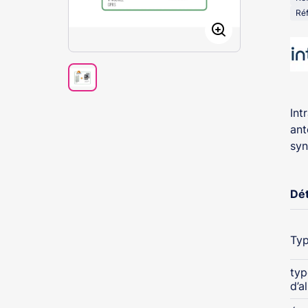
Réf
Int
ant
syn
Dét
Typ
typ
d’a