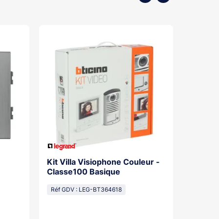
Kit Villa Visiophone Couleur -
Kit Por
Classe100 Basique
Mains L
Pose Sa
Réf GDV : LEG-BT364618
Réf GDV