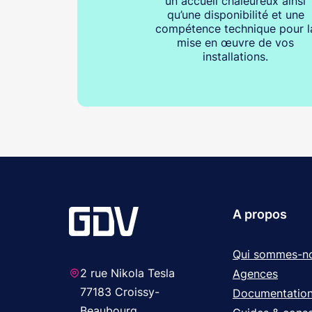
un accueil chaleureux ainsi
qu’une disponibilité et une
compétence technique pour l
mise en œuvre de vos
installations.
A propos
Qui sommes-n
2 rue Nikola Tesla
Agences
77183 Croissy-
Documentatio
Beaubourg