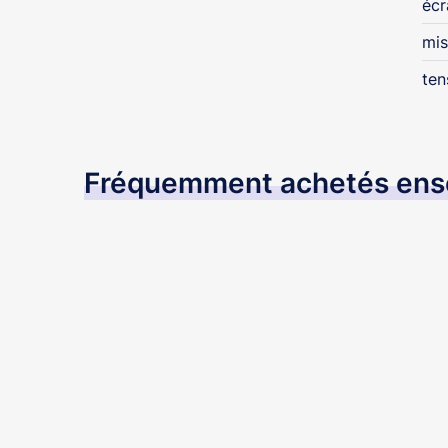
écr
mis
ten
Fréquemment achetés en