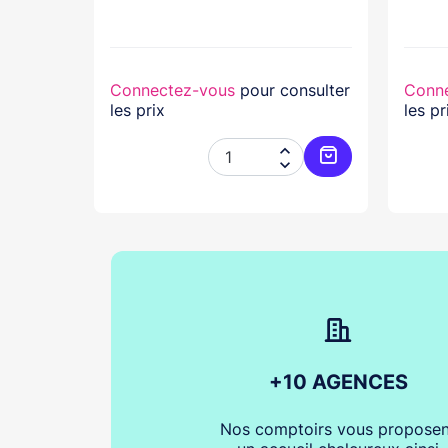
lasse...
nsulter
Connectez-vous
pour consulter
Conn
les prix
les pr




Ajouter au panier
Ajouter au pani
+10 AGENCES
Nos comptoirs vous proposen