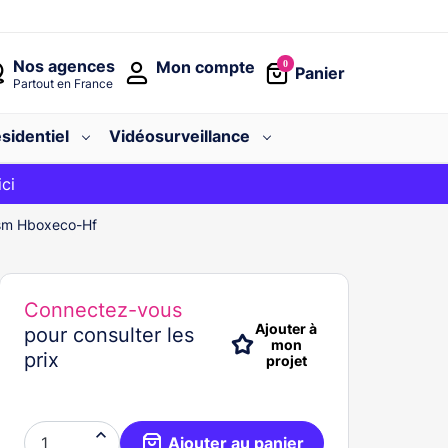
Nos agences
Mon compte
0
Panier
Partout en France
sidentiel
Vidéosurveillance
avec le code
ici
BIENVENUE
Gsm Hboxeco-Hf
Connectez-vous
Ajouter à
pour consulter les
mon
prix
projet

Ajouter au panier