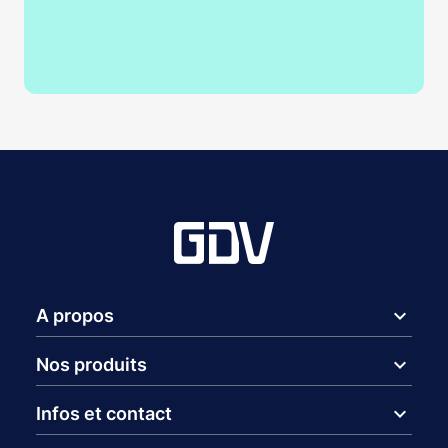
expand_more
A propos
expand_more
Nos produits
expand_more
Infos et contact