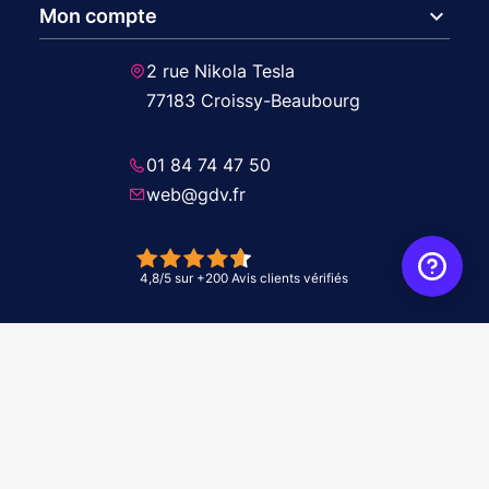
expand_more
Mon compte
2 rue Nikola Tesla
77183 Croissy-Beaubourg
01 84 74 47 50
web@gdv.fr
© 2026 GDV - À vos côtés, de l'étude à l'installation. Tous droits réservés -
Réalisation Agence
WebXY