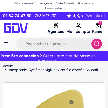
Qui sommes-nous ?
Nos agences
Guides & conseils
Nous contacter
Paiement en ligne
01 84 74 47 50
(7h30-17h30)
0
Agences
Mon compte
Panier
remière connexion ?
Première commande ?
EXCLU WEB :
Créer votre mot de passe en
20€ OFFERT sur votre panier
et livraison 24/48h gratuite avec le code
cliquant ici
BIENVENUE
Accueil
Interphonie, Systèmes Vigik et Contrôle d'Accès Collectif