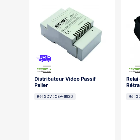
Distributeur Video Passif
Relai
os With
Palier
Rétra
cal
Réf GDV : CEV-692D
Réf G
lasse...