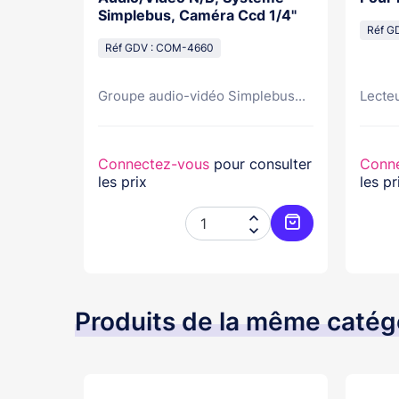
Simplebus, Caméra Ccd 1/4"
Réf G
Réf GDV : COM-4660
..
Groupe audio-vidéo Simplebus...
Lecteu
nsulter
Connectez-vous
pour consulter
Conn
les prix
les pr




Ajouter au panier
Ajouter au pani
Produits de la même catég