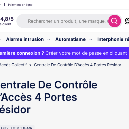
r
Paiement en ligne
Alarme intrusion
Automatisme
Interphonie ré
 :
emière connexion ?
20€ OFFERT sur votre panier et livraison 24/48h gratuite 
Créer votre mot de passe en cliquant 
Accès Collectif
Centrale De Contrôle D’Accès 4 Portes Résidor
entrale De Contrôle
’Accès 4 Portes
ésidor
f GDV : COM-UG4/R