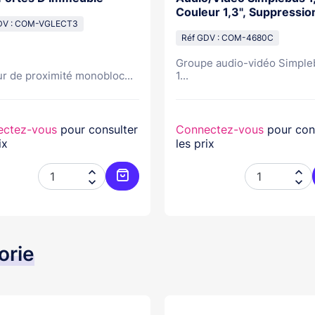
Couleur 1,3", Suppressio
DV : COM-VGLECT3
Écho
Réf GDV : COM-4680C
Groupe audio-vidéo Simple
r de proximité monobloc...
1...
ectez-vous
pour consulter
Connectez-vous
pour con
ix
les prix




er
Ajouter au panier
orie