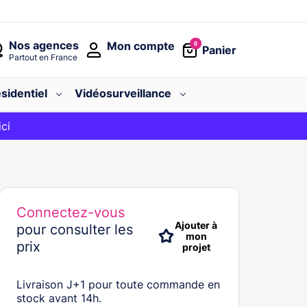
Nos agences
Mon compte
0
Panier
Partout en France
sidentiel
Vidéosurveillance
avec le code
ici
BIENVENUE
Connectez-vous
Ajouter à
pour consulter les
mon
prix
projet
Livraison J+1 pour toute commande en
stock avant 14h.