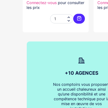
nsulter
Connectez-vous
pour consulter
Conn
les prix
les pr




Ajouter au panier
Ajouter au pani
+10 AGENCES
Nos comptoirs vous proposen
un accueil chaleureux ainsi
qu’une disponibilité et une
compétence technique pour l
mise en œuvre de vos