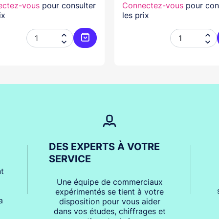
ectez-vous
pour consulter
Connectez-vous
pour con
ix
les prix




er
Ajouter au panier
DES EXPERTS À VOTRE
SERVICE
t
Une équipe de commerciaux
expérimentés se tient à votre
a
disposition pour vous aider
dans vos études, chiffrages et