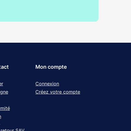
tact
Mon compte
er
Connexion
igne
Créez votre compte
rmité
n
t
 retour SAV