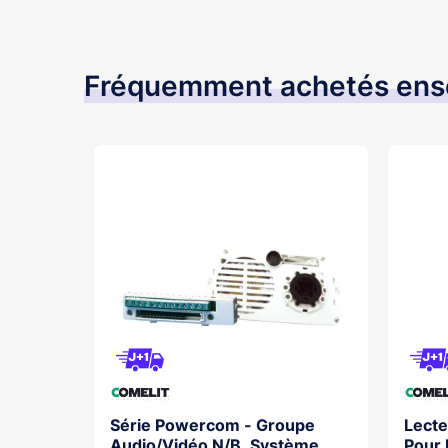
Fréquemment achetés en
ht Inox
Série Powercom - Groupe
Lecte
dule
Audio/Vidéo N/B, Système
Pour 