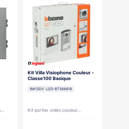
Kit Villa Visiophone Couleur -
Kit Por
Classe100 Basique
Mains L
Pose Sa
Réf GDV : LEG-BT364618
Réf GDV
...
Kit portier vidéo couleur...
Kit port