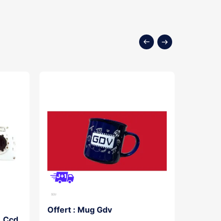
Offert : Mug Gdv
Platine
, Ccd
Brossé