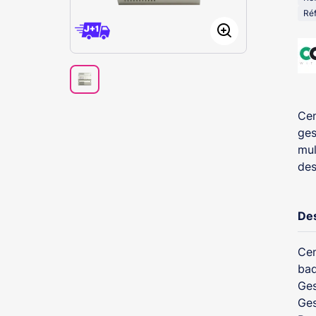
Réf
Cen
ges
mul
des
Des
Cen
bad
Ges
Ges