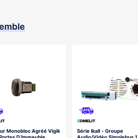
semble
ur Monobloc Agréé Vigik
Série Ikall - Groupe
Portes D’Immeuble
Audio/Vidéo Simplebus 1