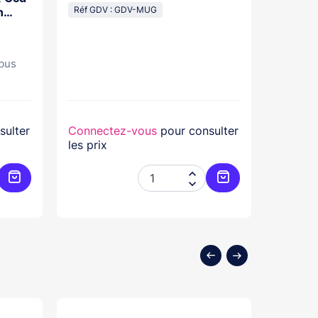
n
Réf GDV : GDV-MUG
4680C.
Réf GDV
bus
Platine 
sulter
Connectez-vous
pour consulter
Connec
les prix
les prix


Ajouter au panier
Ajouter au panier