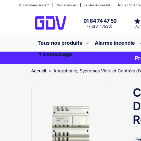
Qui sommes-nous ?
Nos agences
Guides & conseils
Nous contacte
01 84 74 47 50
(7h30-17h30)
Tous nos produits
Alarme incendie
Destockage
Première commande ?
EXCLU WEB
Pr
Accueil
Interphonie, Systèmes Vigik et Contrôle d'
C
D
R
Ré