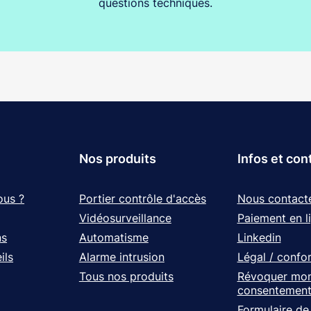
questions techniques.
Nos produits
Infos et con
ous ?
Portier contrôle d'accès
Nous contact
Vidéosurveillance
Paiement en l
ns
Automatisme
Linkedin
ils
Alarme intrusion
Légal / confo
Tous nos produits
Révoquer mo
consentemen
Formulaire de