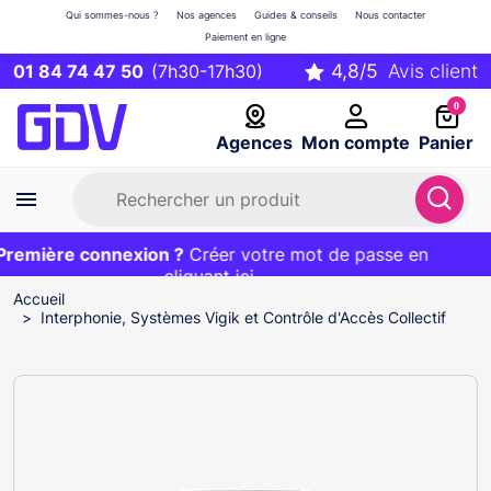
Qui sommes-nous ?
Nos agences
Guides & conseils
Nous contacter
Paiement en ligne
01 84 74 47 50
(7h30-17h30)
0
Agences
Mon compte
Panier
emière connexion ?
Première commande ?
EXCLU WEB :
Créer votre mot de passe en
20€ OFFERT sur votre panier
et livraison 24/48h gratuite avec le code
cliquant ici
BIENVENUE
Accueil
Interphonie, Systèmes Vigik et Contrôle d'Accès Collectif