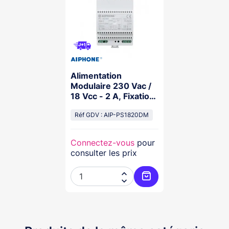
Alimentation
Modulaire 230 Vac /
18 Vcc - 2 A, Fixation
Rail Din 4 Modules
Réf GDV : AIP-PS1820DM
Connectez-vous
pour
consulter les prix


Ajouter au panier