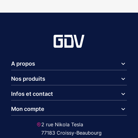
expand_more
A propos
expand_more
Nos produits
expand_more
Infos et contact
expand_more
Mon compte
2 rue Nikola Tesla
77183 Croissy-Beaubourg