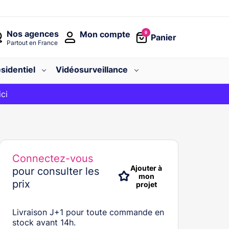
Nos agences
Mon compte
0
Panier
Partout en France
sidentiel
Vidéosurveillance
avec le code
ici
BIENVENUE
Connectez-vous
Ajouter à
pour consulter les
mon
prix
projet
Livraison J+1 pour toute commande en
stock avant 14h.