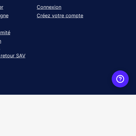
er
Connexion
igne
Créez votre compte
rmité
n
t
 retour SAV
ence
WebXY