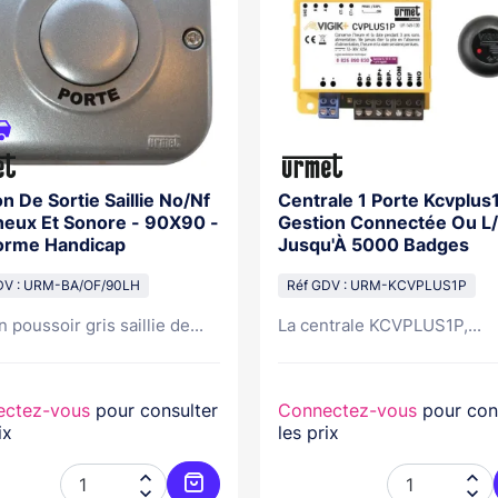
n De Sortie Saillie No/Nf
Centrale 1 Porte Kcvplus
eux Et Sonore - 90X90 -
Gestion Connectée Ou L/
orme Handicap
Jusqu'À 5000 Badges
DV : URM-BA/OF/90LH
Réf GDV : URM-KCVPLUS1P
 poussoir gris saillie de...
La centrale KCVPLUS1P,...
ectez-vous
pour consulter
Connectez-vous
pour con
ix
les prix



