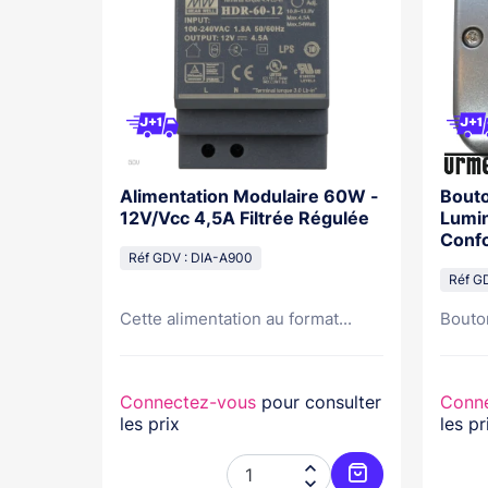
Vrla
Alimentation Modulaire 60W -
Bouto
4 V-0 -
12V/Vcc 4,5A Filtrée Régulée
Lumin
Conf
Réf GDV : DIA-A900
Réf G
A...
Cette alimentation au format...
Bouton
nsulter
Connectez-vous
pour consulter
Conn
les prix
les pr



