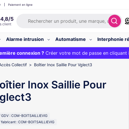
r
Paiement en ligne
Alarme intrusion
Automatisme
Interphonie ré
 :
emière connexion ?
20€ OFFERT sur votre panier et livraison 24/48h gratuite 
Créer votre mot de passe en cliquant 
Accès Collectif
Boîtier Inox Saillie Pour Vglect3
oîtier Inox Saillie Pour
glect3
f GDV : COM-BOITSAILLIEVIG
 fabricant : COM-BOITSAILLIEVIG