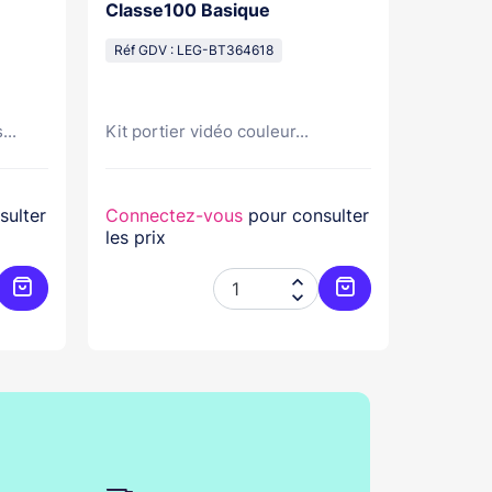
Classe100 Basique
Mains L
Pose Sa
Réf GDV : LEG-BT364618
Réf GDV
...
Kit portier vidéo couleur...
Kit port
sulter
Connectez-vous
pour consulter
Connec
les prix
les prix


Ajouter au panier
Ajouter au panier