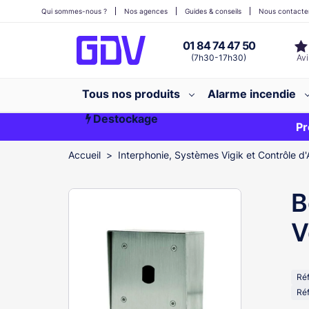
Qui sommes-nous ?
Nos agences
Guides & conseils
Nous contacte
01 84 74 47 50
(7h30-17h30)
Tous nos produits
Alarme incendie
Destockage
Première commande ?
EXCLU WEB
Pr
Accueil
Interphonie, Systèmes Vigik et Contrôle d'
B
V
Ré
Réf