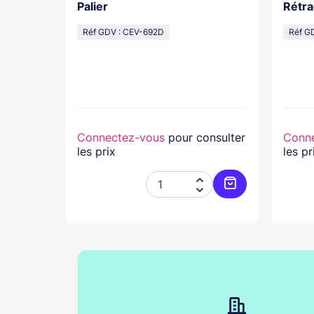
os With
Palier
Rétra
cal
Réf GDV : CEV-692D
Réf G
lasse...
nsulter
Connectez-vous
pour consulter
Conn
les prix
les pr




Ajouter au panier
Ajouter au pani