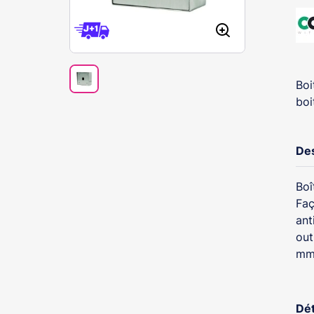
Boi
boi
Des
Boî
Faç
ant
out
m
Dét