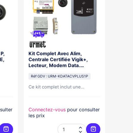
1P,
Kit Complet Avec Alim,
Badge 
E,
Centrale Certifiée Vigik+,
Proxim
Lecteur, Modem Data.
Abonnement 10Ans
Réf GDV
Réf GDV : URM-KDATACVPLUS1P
Badge é
Ce kit complet inclut une...
proximit
sulter
Connectez-vous
pour consulter
Connec
les prix
les prix

