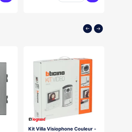
Ajouter au panier
Ajouter au panier
Kit Villa Visiophone Couleur -
Kit Por