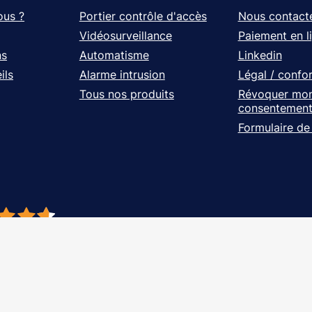
ous ?
Portier contrôle d'accès
Nous contact
Vidéosurveillance
Paiement en l
ns
Automatisme
Linkedin
ils
Alarme intrusion
Légal / confo
Tous nos produits
Révoquer mo
consentemen
Formulaire de
- À vos côtés, de l'étude à l'installation. Tous droits réservés - Réalisation Ag