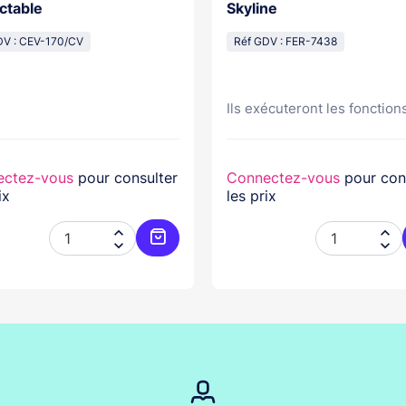
ctable
Skyline
DV : CEV-170/CV
Réf GDV : FER-7438
Ils exécuteront les fonctions
ectez-vous
pour consulter
Connectez-vous
pour con
ix
les prix




er
Ajouter au panier