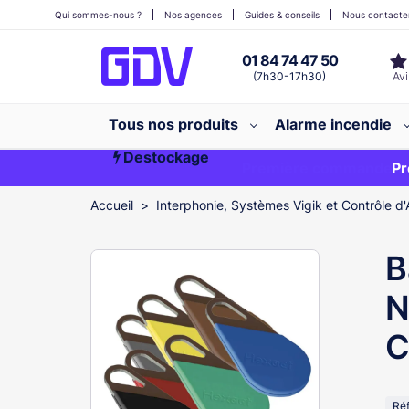
Qui sommes-nous ?
Nos agences
Guides & conseils
Nous contacte
01 84 74 47 50
(7h30-17h30)
Tous nos produits
Alarme incendie
Destockage
Première commande ?
EXCLU WEB
Pr
Accueil
Interphonie, Systèmes Vigik et Contrôle d'
B
N
C
Ré