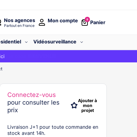
Nos agences
Mon compte
0
Panier
Partout en France
sidentiel
Vidéosurveillance
avec le code
ici
BIENVENUE
ct
Connectez-vous
Ajouter à
pour consulter les
mon
prix
projet
Livraison J+1 pour toute commande en
stock avant 14h.