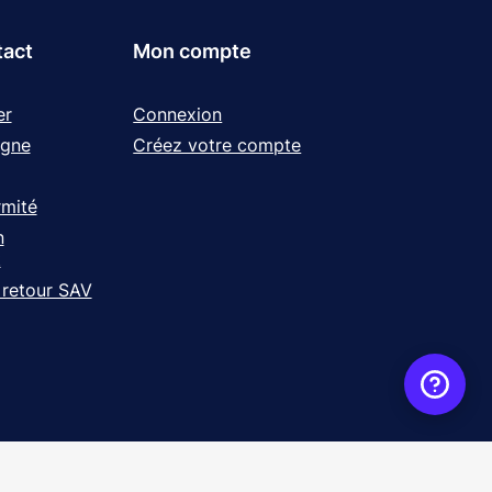
tact
Mon compte
er
Connexion
igne
Créez votre compte
rmité
n
t
 retour SAV