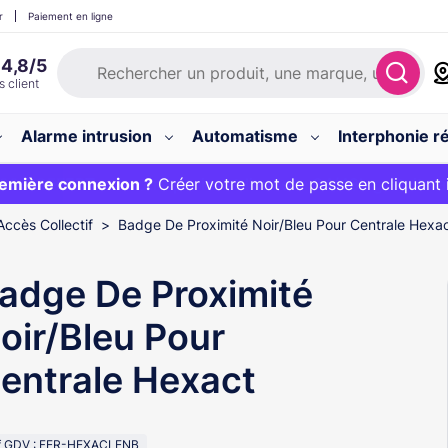
r
Paiement en ligne
Alarme intrusion
Automatisme
Interphonie ré
 :
emière connexion ?
20€ OFFERT sur votre panier et livraison 24/48h gratuite 
Créer votre mot de passe en cliquant 
Accès Collectif
Badge De Proximité Noir/Bleu Pour Centrale Hexa
adge De Proximité
oir/Bleu Pour
entrale Hexact
f GDV : FER-HEXACLENB