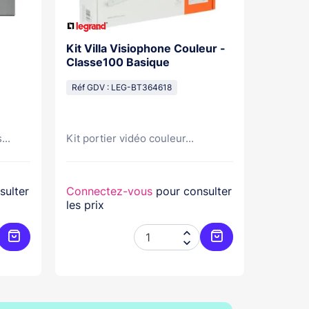
Kit Villa Visiophone Couleur -
Kit Por
Classe100 Basique
Mains L
Pose Sa
Réf GDV : LEG-BT364618
Réf GDV
...
Kit portier vidéo couleur...
Kit port
sulter
Connectez-vous
pour consulter
Connec
les prix
les prix


Ajouter au panier
Ajouter au panier