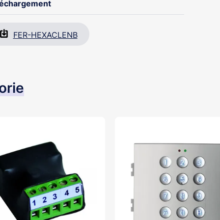
léchargement
FER-HEXACLENB
orie