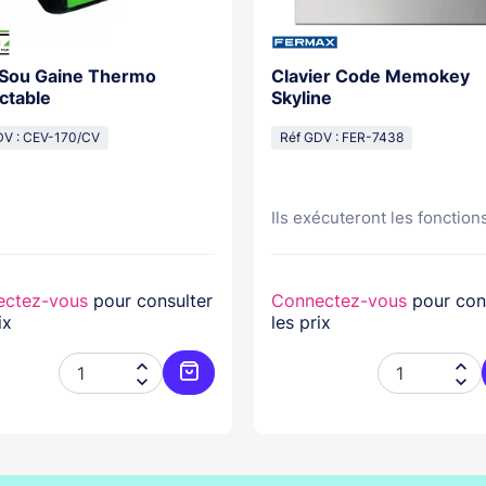
 Sou Gaine Thermo
Clavier Code Memokey
ctable
Skyline
DV : CEV-170/CV
Réf GDV : FER-7438
Ils exécuteront les fonctions
ectez-vous
pour consulter
Connectez-vous
pour con
ix
les prix




er
Ajouter au panier