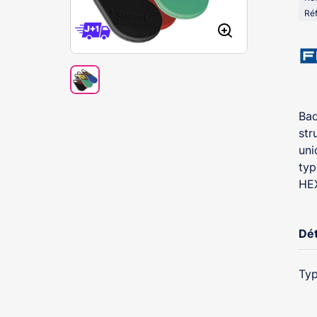
Ré
Bad
str
uni
typ
HEX
Dét
Typ