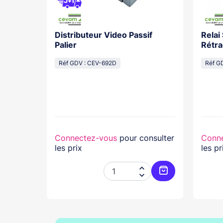
Distributeur Video Passif
Relai
os With
Palier
Rétra
cal
Réf GDV : CEV-692D
Réf G
lasse...
nsulter
Connectez-vous
pour consulter
Conn
les prix
les pr




Ajouter au panier
Ajouter au pani