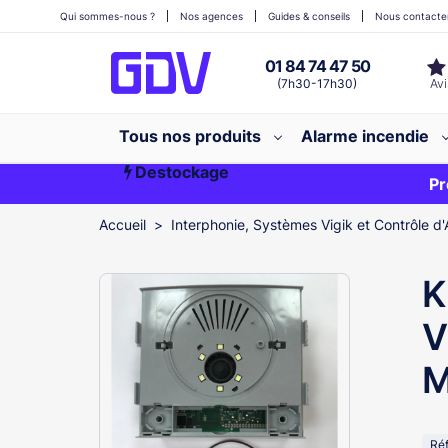
Qui sommes-nous ?
Nos agences
Guides & conseils
Nous contacte
01 84 74 47 50
(7h30-17h30)
Tous nos produits
Alarme incendie
Destockage
Première commande ?
EXCLU WEB
Pr
Accueil
Interphonie, Systèmes Vigik et Contrôle d'
K
V
M
Ré