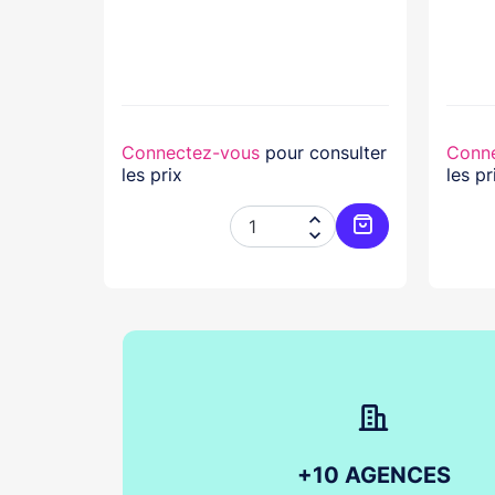
lasse...
nsulter
Connectez-vous
pour consulter
Conn
les prix
les pr




Ajouter au panier
Ajouter au pani
+10 AGENCES