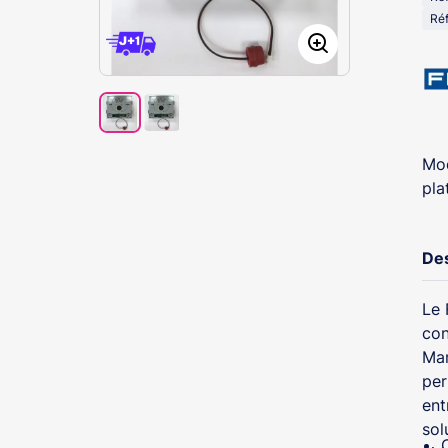
Réf
Mod
pla
Des
Le 
con
Mar
per
ent
sol