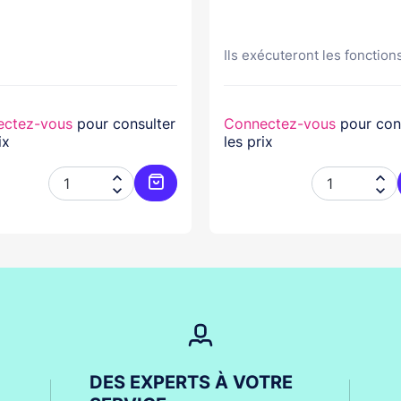
Ils exécuteront les fonctions
ectez-vous
pour consulter
Connectez-vous
pour con
ix
les prix




er
Ajouter au panier
DES EXPERTS À VOTRE