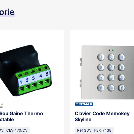
orie
 Sou Gaine Thermo
Clavier Code Memokey
ctable
Skyline
DV : CEV-170/CV
Réf GDV : FER-7438