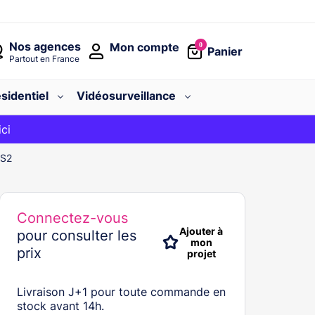
Nos agences
Mon compte
0
Panier
Partout en France
sidentiel
Vidéosurveillance
avec le code
ici
BIENVENUE
US2
Connectez-vous
Ajouter à
pour consulter les
mon
prix
projet
Livraison J+1 pour toute commande en
stock avant 14h.