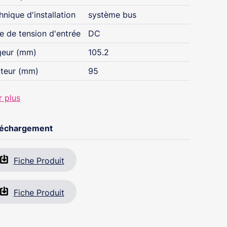
de la nécessité de refermer la porte après
hnique d'installation
système bus
'entrée.
e de tension d'entrée
DC
geur (mm)
105.2
teur (mm)
95
r plus
léchargement
Fiche Produit
Fiche Produit