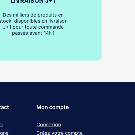
LIVRAISON J+1
Des milliers de produits en
stock, disponibles en livraison
J+1 pour toute commande
passée avant 14h !
tact
Mon compte
er
Connexion
igne
Créez votre compte