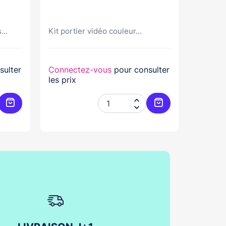
Réf GDV
...
Kit portier vidéo couleur...
Kit port
sulter
Connectez-vous
pour consulter
Connec
les prix
les prix


Ajouter au panier
Ajouter au panier