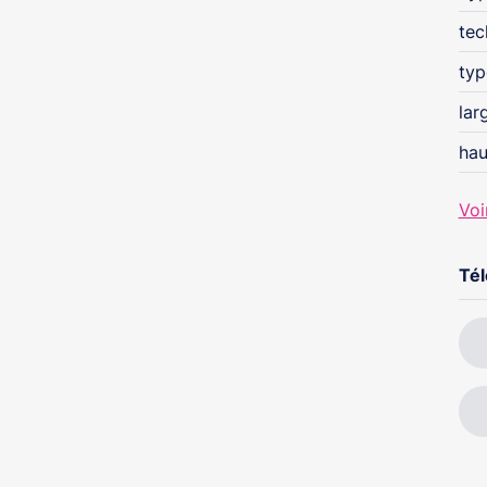
tec
l
typ
lar
hau
Voi
Té