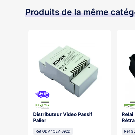
Produits de la même catég
Distributeur Video Passif
Relai
os With
Palier
Rétra
cal
Réf GDV : CEV-692D
Réf G