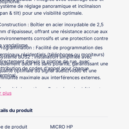
éophonie.
système de réglage panoramique et inclinaison
pan & tilt) pour une visibilité optimale.
Construction : Boîtier en acier inoxydable de 2,5
mm d'épaisseur, offrant une résistance accrue aux
environnements corrosifs et une protection contre
le vandalisme.
Programmation : Facilité de programmation des
terminaux résidentiels (téléphones ou moniteurs)
Système BUS2 : Installation simplifiée avec
directement depuis la platine de rue, avec
seulement deux fils sans polarité, garantissant une
attribution de codes d'appel pour chaque
qualité optimale du signal audio/vidéo et une
erminal.
immunité maximale aux interférences externes.
Capacité du système : Peut gérer des bâtiments
r plus
jusqu'à 199 logements et 2 accès d'entrée, avec
une distance maximale de 250 m entre le premier
accès et le dernier logement.
ails du produit
Synthétiseur vocal intégré : Annonce vocale lors
e de produit
MICRO HP
de l'ouverture de la porte, informant les résidents