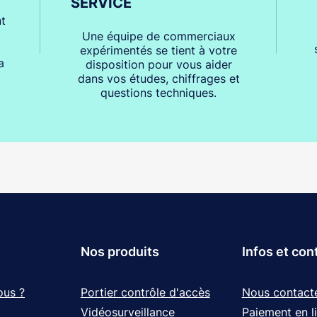
SERVICE
t
Une équipe de commerciaux
expérimentés se tient à votre
a
disposition pour vous aider
dans vos études, chiffrages et
questions techniques.
Nos produits
Infos et con
ous ?
Portier contrôle d'accès
Nous contact
Vidéosurveillance
Paiement en l