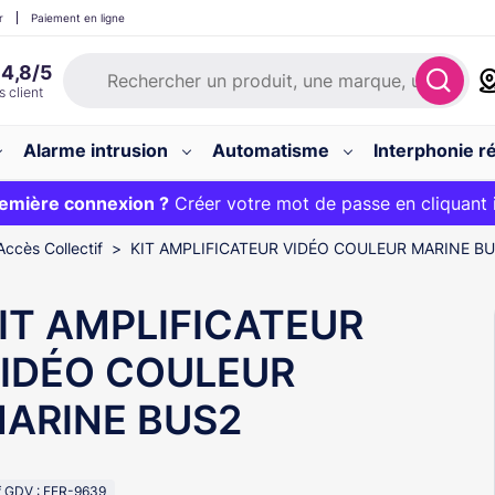
r
Paiement en ligne
Alarme intrusion
Automatisme
Interphonie ré
 :
emière connexion ?
20€ OFFERT sur votre panier et livraison 24/48h gratuite 
Créer votre mot de passe en cliquant 
Accès Collectif
KIT AMPLIFICATEUR VIDÉO COULEUR MARINE B
IT AMPLIFICATEUR
IDÉO COULEUR
ARINE BUS2
f GDV : FER-9639