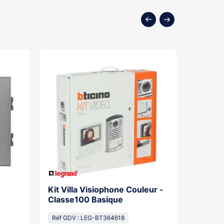
Kit Villa Visiophone Couleur -
Kit Por
Classe100 Basique
Mains L
Pose Sa
Réf GDV : LEG-BT364618