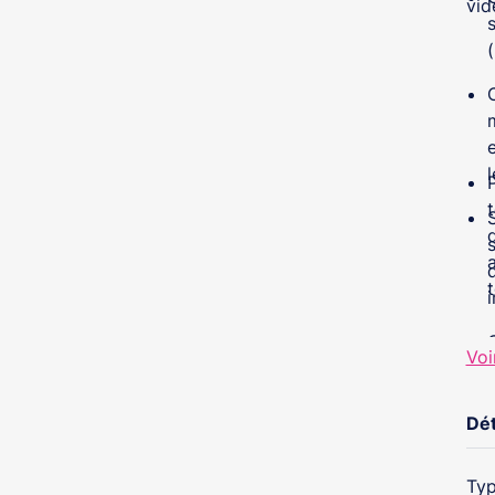
vid
(
t
Voi
Dét
Typ