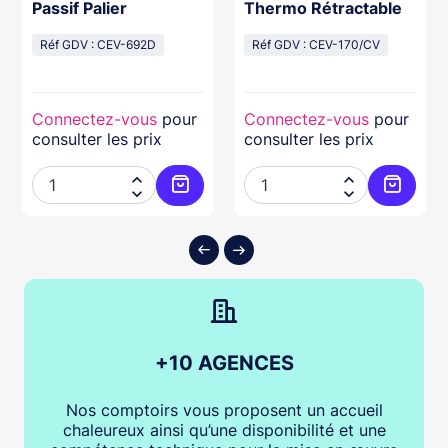
Passif Palier
Thermo Rétractable
Réf GDV : CEV-692D
Réf GDV : CEV-170/CV
Connectez-vous
pour
Connectez-vous
pour
consulter les prix
consulter les prix




ter au panier
Ajouter au panier
Ajouter
+10 AGENCES
Nos comptoirs vous proposent un accueil
chaleureux ainsi qu’une disponibilité et une