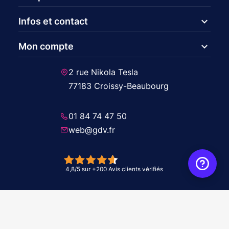
expand_more
Infos et contact
expand_more
Mon compte
2 rue Nikola Tesla
77183 Croissy-Beaubourg
01 84 74 47 50
web@gdv.fr
© 2026 GDV - À vos côtés, de l'étude à l'installation. Tous droits réservés -
Réalisation Agence
WebXY