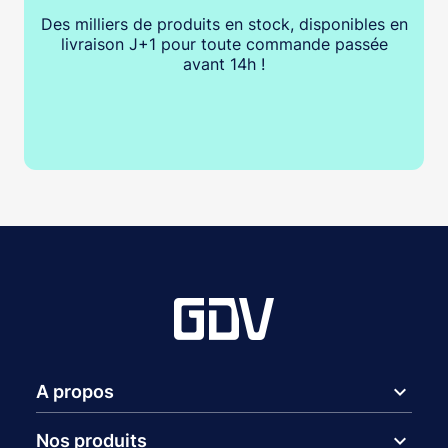
Des milliers de produits en stock, disponibles en
livraison J+1 pour toute commande passée
avant 14h !
expand_more
A propos
expand_more
Nos produits