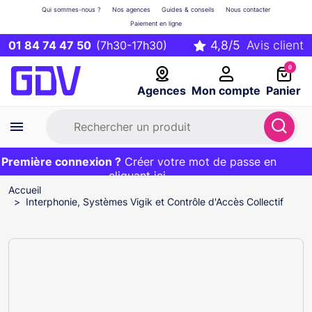
Qui sommes-nous ?
Nos agences
Guides & conseils
Nous contacter
Paiement en ligne
01 84 74 47 50
(7h30-17h30)
0
Agences
Mon compte
Panier
remière connexion ?
Première commande ?
EXCLU WEB :
Créer votre mot de passe en
20€ OFFERT sur votre panier
et livraison 24/48h gratuite avec le code
cliquant ici
BIENVENUE
Accueil
Interphonie, Systèmes Vigik et Contrôle d'Accès Collectif