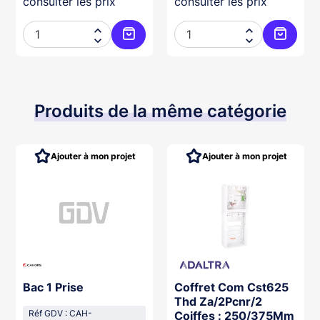
consulter les prix
consulter les prix




Ajouter au panier
Ajouter
Produits de la même catégorie
Ajouter à mon projet
Ajouter à mon projet
Bac 1 Prise
Coffret Com Cst625
Thd Za/2Pcnr/2
Réf GDV : CAH-
Coiffes : 250/375Mm