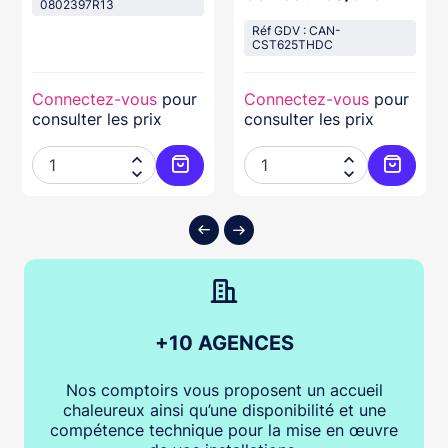
0802397R13
Réf GDV : CAN-
CST625THDC
Connectez-vous
pour
Connectez-vous
pour
consulter les prix
consulter les prix




ter au panier
Ajouter au panier
Ajouter
+10 AGENCES
Nos comptoirs vous proposent un accueil
chaleureux ainsi qu’une disponibilité et une
compétence technique pour la mise en œuvre