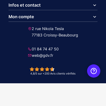
expand_more
Infos et contact
expand_more
Mon compte
2 rue Nikola Tesla
77183 Croissy-Beaubourg
01 84 74 47 50
web@gdv.fr
© 2026 GDV - À vos côtés, de l'étude à l'installation. Tous droits réservés -
Réalisation Agence
WebXY