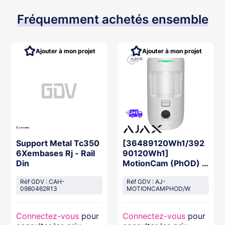
Fréquemment achetés ensemble
Ajouter à mon projet
Ajouter à mon projet
Support Metal Tc350
[36489120Wh1/392
6Xembases Rj - Rail
90120Wh1]
Din
MotionCam (PhOD) -
Détecteur de
Réf GDV : CAH-
mouvement avec
Réf GDV : AJ-
0980462R13
MOTIONCAMPHOD/W
photo BLANC
Connectez-vous
pour
Connectez-vous
pour