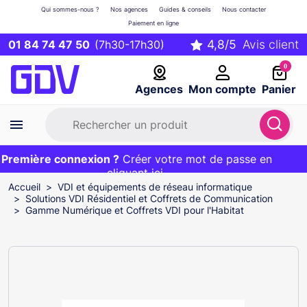
Qui sommes-nous ?
Nos agences
Guides & conseils
Nous contacter
Paiement en ligne
01 84 74 47 50
(7h30-17h30)
0
Agences
Mon compte
Panier
remière connexion ?
Première commande ?
EXCLU WEB :
Créer votre mot de passe en
20€ OFFERT sur votre panier
et livraison 24/48h gratuite avec le code
cliquant ici
BIENVENUE
Accueil
VDI et équipements de réseau informatique
Solutions VDI Résidentiel et Coffrets de Communication
Gamme Numérique et Coffrets VDI pour l'Habitat