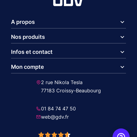
expand_more
A propos
expand_more
Nos produits
expand_more
Infos et contact
expand_more
Mon compte
2 rue Nikola Tesla
77183 Croissy-Beaubourg
01 84 74 47 50
web@gdv.fr