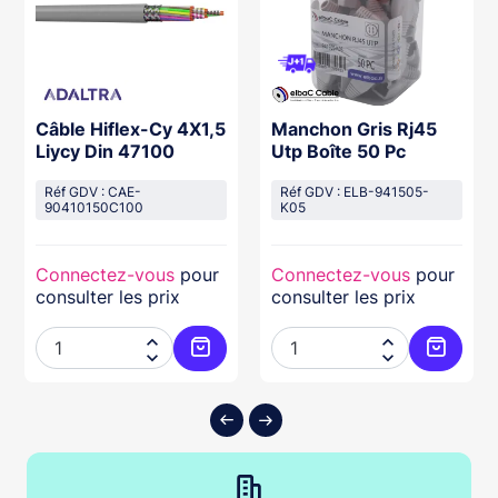
Câble Hiflex-Cy 4X1,5
Manchon Gris Rj45
Liycy Din 47100
Utp Boîte 50 Pc
Réf GDV : CAE-
Réf GDV : ELB-941505-
90410150C100
K05
Connectez-vous
pour
Connectez-vous
pour
consulter les prix
consulter les prix




ter au panier
Ajouter au panier
Ajouter