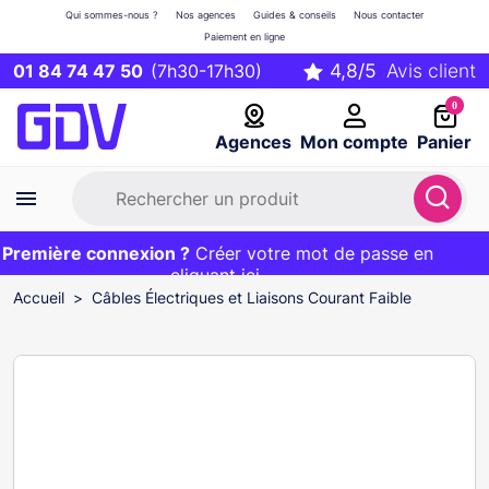
Qui sommes-nous ?
Nos agences
Guides & conseils
Nous contacter
Paiement en ligne
01 84 74 47 50
(7h30-17h30)
0
Agences
Mon compte
Panier
remière connexion ?
Première commande ?
EXCLU WEB :
Créer votre mot de passe en
20€ OFFERT sur votre panier
et livraison 24/48h gratuite avec le code
cliquant ici
BIENVENUE
Accueil
Câbles Électriques et Liaisons Courant Faible