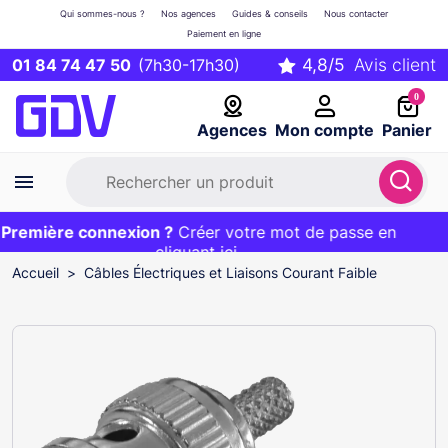
Qui sommes-nous ?
Nos agences
Guides & conseils
Nous contacter
Paiement en ligne
01 84 74 47 50
(7h30-17h30)
0
Agences
Mon compte
Panier
remière connexion ?
Première commande ?
EXCLU WEB :
Créer votre mot de passe en
20€ OFFERT sur votre panier
et livraison 24/48h gratuite avec le code
cliquant ici
BIENVENUE
Accueil
Câbles Électriques et Liaisons Courant Faible