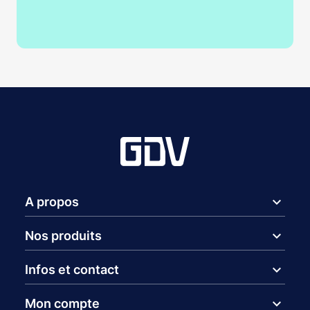
expand_more
A propos
expand_more
Nos produits
expand_more
Infos et contact
expand_more
Mon compte