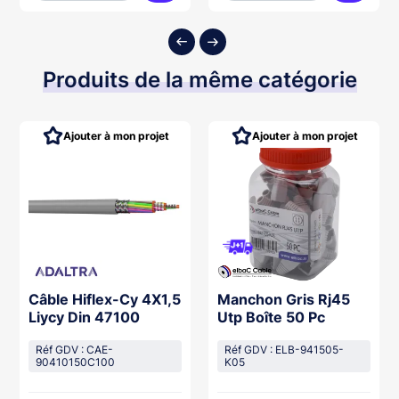
ter au panier
Ajouter au panier
Ajouter
Produits de la même catégorie
Ajouter à mon projet
Ajouter à mon projet
Câble Hiflex-Cy 4X1,5
Manchon Gris Rj45
Liycy Din 47100
Utp Boîte 50 Pc
Réf GDV : CAE-
Réf GDV : ELB-941505-
90410150C100
K05