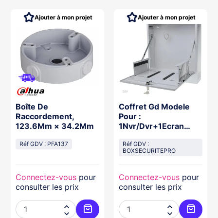
Ajouter à mon projet
Ajouter à mon projet
Boîte De
Coffret Gd Modele
Raccordement,
Pour :
123.6Mm × 34.2Mm
1Nvr/Dvr+1Ecran
22"+2 Switch
Réf GDV : PFA137
Réf GDV :
BOXSECURITEPRO
Connectez-vous
pour
Connectez-vous
pour
consulter les prix
consulter les prix



