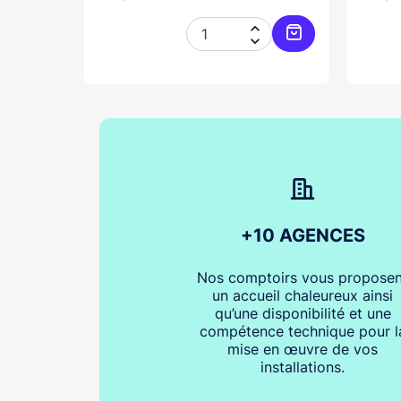




Ajouter au panier
Ajouter au pani
+10 AGENCES
Nos comptoirs vous proposen
un accueil chaleureux ainsi
qu’une disponibilité et une
compétence technique pour l
mise en œuvre de vos
installations.