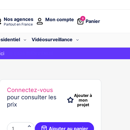
Nos agences
Mon compte
0
Panier
Partout en France
sidentiel
Vidéosurveillance
avec le code
ici
BIENVENUE
Connectez-vous
Ajouter à
pour consulter les
mon
prix
projet

Ajouter au panier