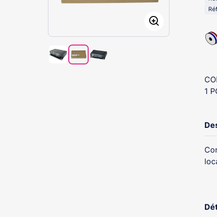
Réf
CO
1 P
Des
Con
loc
Dét