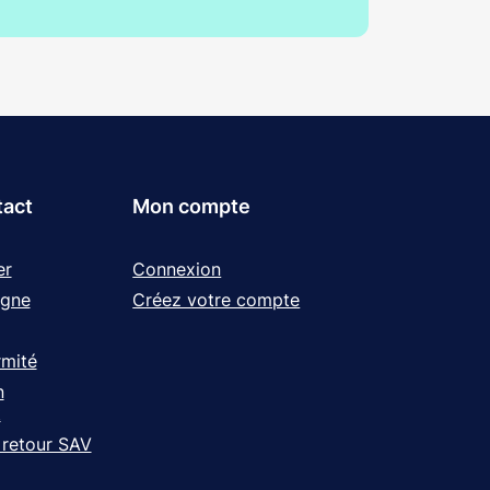
tact
Mon compte
er
Connexion
igne
Créez votre compte
rmité
n
t
 retour SAV