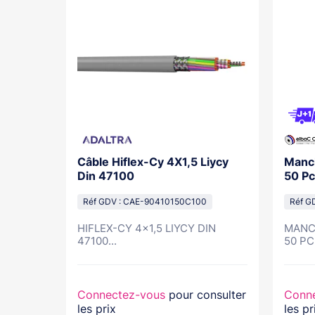
iam
Câble Hiflex-Cy 4X1,5 Liycy
Manch
Din 47100
50 Pc
Réf GDV : CAE-90410150C100
Réf G
HIFLEX-CY 4x1,5 LIYCY DIN
MANCH
...
47100...
50 PC
nsulter
Connectez-vous
pour consulter
Conn
les prix
les pr