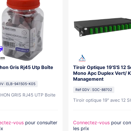
on Gris Rj45 Utp Boîte
Tiroir Optique 19'S'S 12 S
Mono Apc Duplex Vert/ K
Management
DV : ELB-941505-K05
Réf GDV : SOC-88702
ON GRIS RJ45 UTP Boite
Tiroir optique 19" avec 12 SC
ectez-vous
pour consulter
Connectez-vous
pour con
ix
les prix