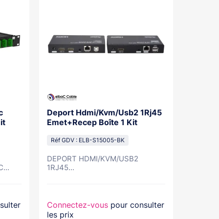
c
Deport Hdmi/Kvm/Usb2 1Rj45
Switch
it
Emet+Recep Boîte 1 Kit
& 2×1Gb
Réf GDV : ELB-S15005-BK
Réf GDV
DEPORT HDMI/KVM/USB2
...
1RJ45...
sulter
Connectez-vous
pour consulter
Connec
les prix
les prix