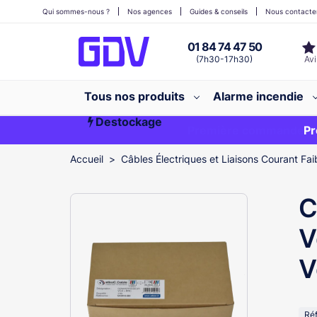
Qui sommes-nous ?
Nos agences
Guides & conseils
Nous contacte
01 84 74 47 50
(7h30-17h30)
Tous nos produits
Alarme incendie
Destockage
Première commande ?
EXCLU WEB
Pr
Accueil
Câbles Électriques et Liaisons Courant Fai
C
V
V
Ré