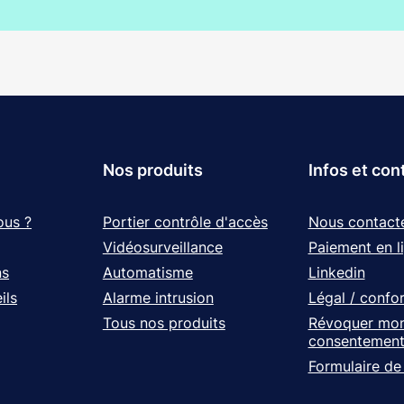
Nos produits
Infos et con
ous ?
Portier contrôle d'accès
Nous contact
Vidéosurveillance
Paiement en l
ns
Automatisme
Linkedin
ils
Alarme intrusion
Légal / confo
Tous nos produits
Révoquer mo
consentemen
Formulaire de