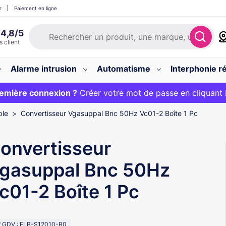
r
Paiement en ligne
Alarme intrusion
Automatisme
Interphonie ré
 :
emière connexion ?
20€ OFFERT sur votre panier et livraison 24/48h gratuite 
Créer votre mot de passe en cliquant 
ble
Convertisseur Vgasuppal Bnc 50Hz Vc01-2 Boîte 1 Pc
onvertisseur
gasuppal Bnc 50Hz
c01-2 Boîte 1 Pc
f GDV : ELB-S12010-B0