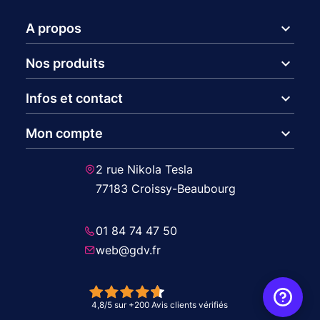
expand_more
A propos
expand_more
Nos produits
expand_more
Infos et contact
expand_more
Mon compte
2 rue Nikola Tesla
77183 Croissy-Beaubourg
01 84 74 47 50
web@gdv.fr