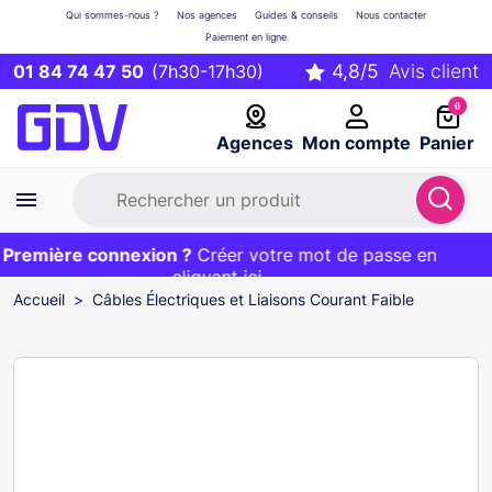
Qui sommes-nous ?
Nos agences
Guides & conseils
Nous contacter
Paiement en ligne
01 84 74 47 50
(7h30-17h30)
0
Agences
Mon compte
Panier
Première connexion ?
Première commande ?
EXCLU WEB :
Créer votre mot de passe en
20€ OFFERT sur votre panier
et livraison 24/48h gratuite avec le code
cliquant ici
BIENVENUE
Accueil
Câbles Électriques et Liaisons Courant Faible