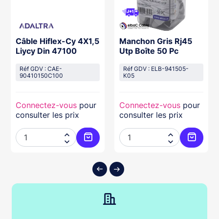
Câble Hiflex-Cy 4X1,5
Manchon Gris Rj45
Liycy Din 47100
Utp Boîte 50 Pc
Réf GDV : CAE-
Réf GDV : ELB-941505-
90410150C100
K05
Connectez-vous
pour
Connectez-vous
pour
consulter les prix
consulter les prix




ter au panier
Ajouter au panier
Ajouter