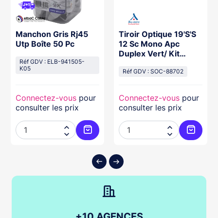
Manchon Gris Rj45
Tiroir Optique 19'S'S
Utp Boîte 50 Pc
12 Sc Mono Apc
Duplex Vert/ Kit
Réf GDV : ELB-941505-
Management
K05
Réf GDV : SOC-88702
Connectez-vous
pour
Connectez-vous
pour
consulter les prix
consulter les prix




ter au panier
Ajouter au panier
Ajouter
+10 AGENCES