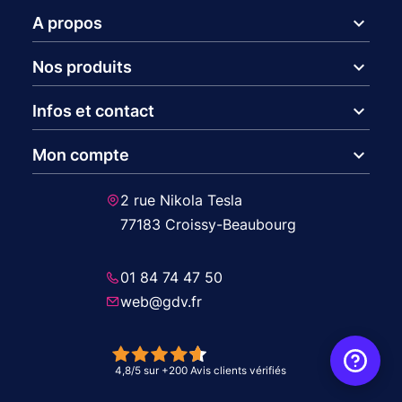
expand_more
A propos
expand_more
Nos produits
expand_more
Infos et contact
expand_more
Mon compte
2 rue Nikola Tesla
77183 Croissy-Beaubourg
01 84 74 47 50
web@gdv.fr