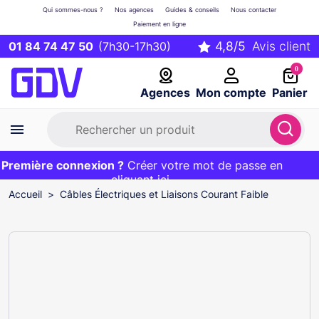
Qui sommes-nous ?
Nos agences
Guides & conseils
Nous contacter
Paiement en ligne
01 84 74 47 50
(7h30-17h30)
0
Agences
Mon compte
Panier
remière connexion ?
Première commande ?
EXCLU WEB :
Créer votre mot de passe en
20€ OFFERT sur votre panier
et livraison 24/48h gratuite avec le code
cliquant ici
BIENVENUE
Accueil
Câbles Électriques et Liaisons Courant Faible