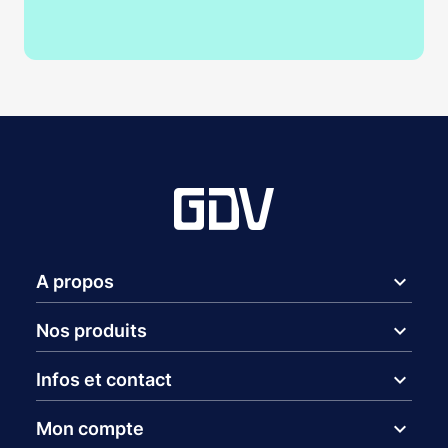
expand_more
A propos
expand_more
Nos produits
expand_more
Infos et contact
expand_more
Mon compte