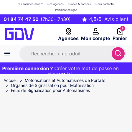
Qui sommes-nous ?
Nos agences
Guides & conseils
Nous contacter
Paiement en ligne
01 84 74 47 50
(7h30-17h30)
0
Agences
Mon compte
Panier
Première connexion ?
Première commande ?
EXCLU WEB :
Créer votre mot de passe en
20€ OFFERT sur votre panier
et livraison 24/48h gratuite avec le code
cliquant ici
BIENVENUE
Accueil
Motorisations et Automatismes de Portails
Organes de Signalisation pour Motorisation
Feux de Signalisation pour Automatismes