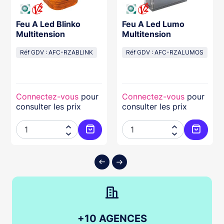
Feu A Led Blinko
Feu A Led Lumo
Multitension
Multitension
Réf GDV : AFC-RZABLINK
Réf GDV : AFC-RZALUMOS
Connectez-vous
pour
Connectez-vous
pour
consulter les prix
consulter les prix




ter au panier
Ajouter au panier
Ajouter
+10 AGENCES