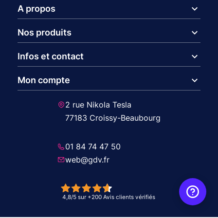
expand_more
A propos
expand_more
Nos produits
expand_more
Infos et contact
expand_more
Mon compte
2 rue Nikola Tesla
77183 Croissy-Beaubourg
01 84 74 47 50
web@gdv.fr