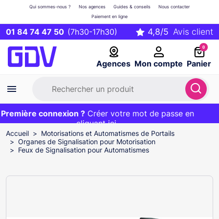
Qui sommes-nous ?
Nos agences
Guides & conseils
Nous contacter
Paiement en ligne
01 84 74 47 50
(7h30-17h30)
0
Agences
Mon compte
Panier
remière connexion ?
Première commande ?
EXCLU WEB :
Créer votre mot de passe en
20€ OFFERT sur votre panier
et livraison 24/48h gratuite avec le code
cliquant ici
BIENVENUE
Accueil
Motorisations et Automatismes de Portails
Organes de Signalisation pour Motorisation
Feux de Signalisation pour Automatismes