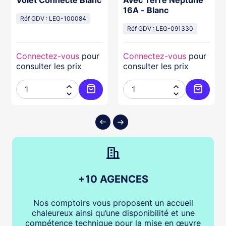
16A - Blanc
Réf GDV : LEG-100084
Réf GDV : LEG-091330
Connectez-vous
pour
Connectez-vous
pour
consulter les prix
consulter les prix




ter au panier
Ajouter au panier
Ajouter
+10 AGENCES
Nos comptoirs vous proposent un accueil
chaleureux ainsi qu’une disponibilité et une
compétence technique pour la mise en œuvre