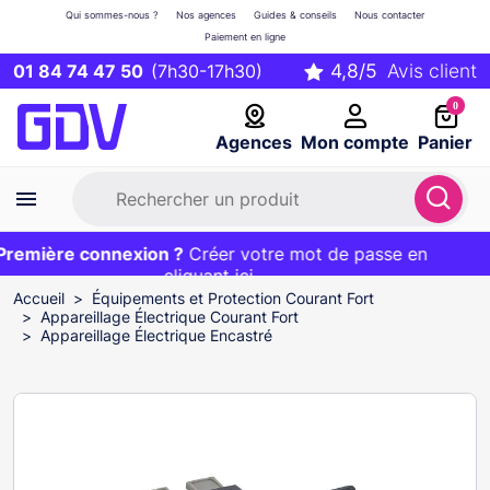
Qui sommes-nous ?
Nos agences
Guides & conseils
Nous contacter
Paiement en ligne
01 84 74 47 50
(7h30-17h30)
0
Agences
Mon compte
Panier
emière connexion ?
Première commande ?
EXCLU WEB :
Créer votre mot de passe en
20€ OFFERT sur votre panier
et livraison 24/48h gratuite avec le code
cliquant ici
BIENVENUE
Accueil
Équipements et Protection Courant Fort
Appareillage Électrique Courant Fort
Appareillage Électrique Encastré