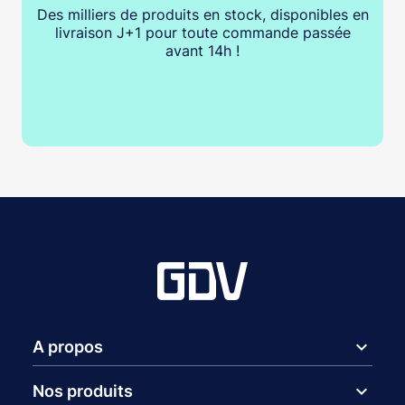
Des milliers de produits en stock, disponibles en
livraison J+1 pour toute commande passée
avant 14h !
expand_more
A propos
expand_more
Nos produits