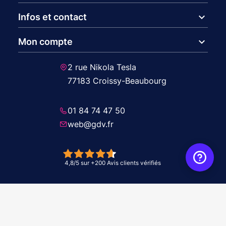
expand_more
Infos et contact
expand_more
Mon compte
2 rue Nikola Tesla
77183 Croissy-Beaubourg
01 84 74 47 50
web@gdv.fr
© 2026 GDV - À vos côtés, de l'étude à l'installation. Tous droits réservés -
Réalisation Agence
WebXY