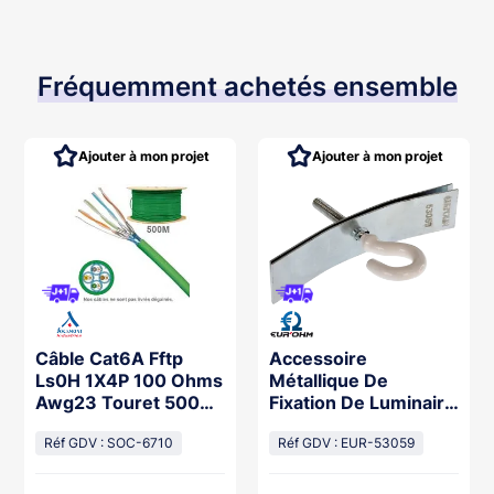
Fréquemment achetés ensemble
Ajouter à mon projet
Ajouter à mon projet
Câble Cat6A Fftp
Accessoire
Ls0H 1X4P 100 Ohms
Métallique De
Awg23 Touret 500M
Fixation De Luminaire
(Prix Au M)
95Mm
Réf GDV : SOC-6710
Réf GDV : EUR-53059