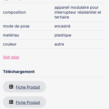
- A associer à un support universel Batibox, un
appareil modulaire pour
enjoliveur et une plaque Céliane
composition
interrupteur résidentiel et
tertiaire
mode de pose
encastré
matériau
plastique
couleur
autre
Voir plus
Téléchargement
Fiche Produit
Fiche Produit