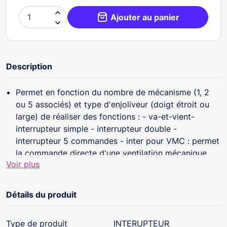

Ajouter au panier

Description
Permet en fonction du nombre de mécanisme (1, 2
ou 5 associés) et type d'enjoliveur (doigt étroit ou
large) de réaliser des fonctions : - va-et-vient-
interrupteur simple - interrupteur double -
interrupteur 5 commandes - inter pour VMC : permet
la commande directe d'une ventilation mécanique
Voir plus
centralisée en vitesse lente ou rapide - interrupteur à
installer en complément du poussoir d'appel à
l'intérieur de la chambre d'hôtel avec l'inter à badge
Détails du produit
Compatible avec boîtes d'encastrement de 40mm et
50mm
Type de produit
INTERUPTEUR
Interrupteur ou va-et-vient Céliane Soft 10AX 230V~