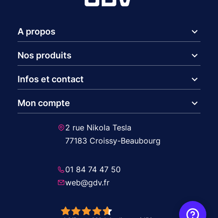
expand_more
A propos
expand_more
Nos produits
expand_more
Infos et contact
expand_more
Mon compte
2 rue Nikola Tesla
77183 Croissy-Beaubourg
01 84 74 47 50
web@gdv.fr