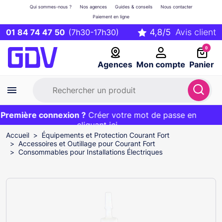
Qui sommes-nous ?
Nos agences
Guides & conseils
Nous contacter
Paiement en ligne
01 84 74 47 50
(7h30-17h30)
0
Agences
Mon compte
Panier
remière connexion ?
Première commande ?
EXCLU WEB :
Créer votre mot de passe en
20€ OFFERT sur votre panier
et livraison 24/48h gratuite avec le code
cliquant ici
BIENVENUE
Accueil
Équipements et Protection Courant Fort
Accessoires et Outillage pour Courant Fort
Consommables pour Installations Électriques