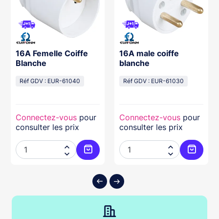
16A Femelle Coiffe
16A male coiffe
Blanche
blanche
Réf GDV : EUR-61040
Réf GDV : EUR-61030
Connectez-vous
pour
Connectez-vous
pour
consulter les prix
consulter les prix




ter au panier
Ajouter au panier
Ajouter