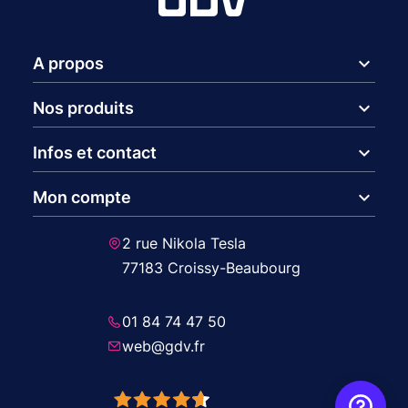
expand_more
A propos
expand_more
Nos produits
expand_more
Infos et contact
expand_more
Mon compte
2 rue Nikola Tesla
77183 Croissy-Beaubourg
01 84 74 47 50
web@gdv.fr