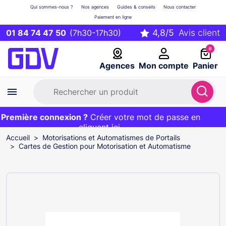
Qui sommes-nous ?
Nos agences
Guides & conseils
Nous contacter
Paiement en ligne
01 84 74 47 50
(7h30-17h30)
0
Agences
Mon compte
Panier
remière connexion ?
Première commande ?
EXCLU WEB :
Créer votre mot de passe en
20€ OFFERT sur votre panier
et livraison 24/48h gratuite avec le code
cliquant ici
BIENVENUE
Accueil
Motorisations et Automatismes de Portails
Cartes de Gestion pour Motorisation et Automatisme