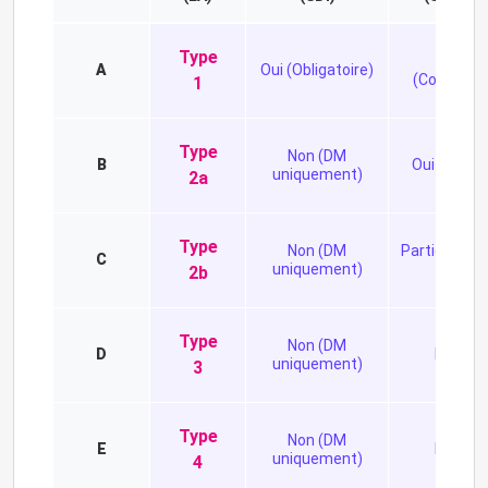
Type
Oui
A
Oui (Obligatoire)
(Complet)
1
Type
Non (DM
B
Oui (CMSI)
uniquement)
2a
Type
Non (DM
Partiel (BAA
C
uniquement)
Pr)
2b
Type
Non (DM
D
Non
uniquement)
3
Type
Non (DM
E
Non
uniquement)
4