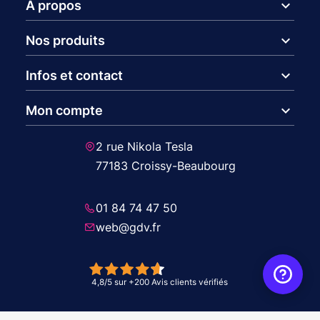
expand_more
A propos
expand_more
Nos produits
expand_more
Infos et contact
expand_more
Mon compte
2 rue Nikola Tesla
77183 Croissy-Beaubourg
01 84 74 47 50
web@gdv.fr