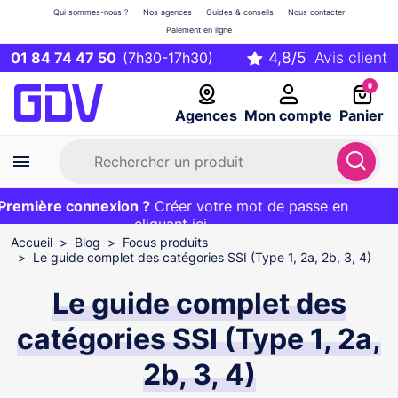
Qui sommes-nous ?
Nos agences
Guides & conseils
Nous contacter
Paiement en ligne
01 84 74 47 50
(7h30-17h30)
0
Agences
Mon compte
Panier
emière connexion ?
Première commande ?
EXCLU WEB :
Créer votre mot de passe en
20€ OFFERT sur votre panier
et livraison 24/48h gratuite avec le code
cliquant ici
BIENVENUE
Accueil
Blog
Focus produits
Le guide complet des catégories SSI (Type 1, 2a, 2b, 3, 4)
Le guide complet des
catégories SSI (Type 1, 2a,
2b, 3, 4)