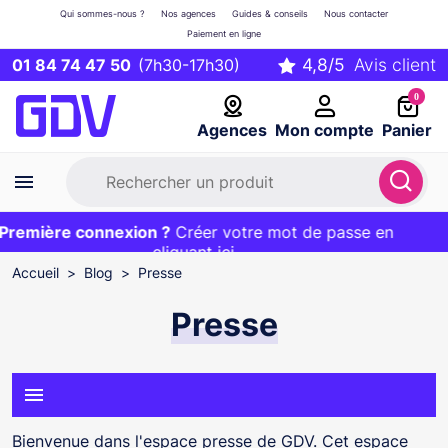
Qui sommes-nous ?
Nos agences
Guides & conseils
Nous contacter
Paiement en ligne
01 84 74 47 50
(7h30-17h30)
0
Agences
Mon compte
Panier
emière connexion ?
Première commande ?
EXCLU WEB :
Créer votre mot de passe en
20€ OFFERT sur votre panier
et livraison 24/48h gratuite avec le code
cliquant ici
BIENVENUE
Accueil
Blog
Presse
Presse
menu
Bienvenue dans l'espace presse de GDV. Cet espace