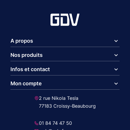
expand_more
A propos
expand_more
Nos produits
expand_more
Infos et contact
expand_more
Mon compte
2 rue Nikola Tesla
77183 Croissy-Beaubourg
01 84 74 47 50