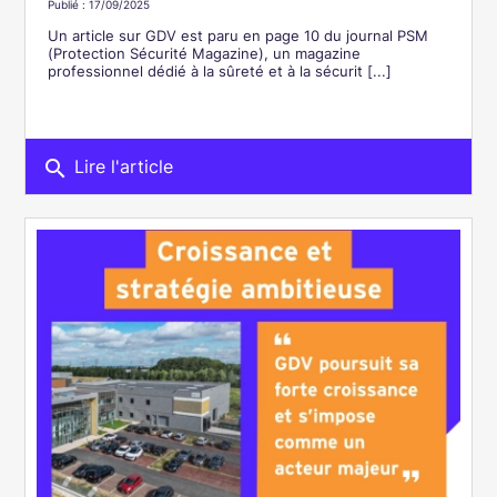
Publié : 17/09/2025
Un article sur GDV est paru en page 10 du journal PSM
(Protection Sécurité Magazine), un magazine
professionnel dédié à la sûreté et à la sécurit [...]
search
Lire l'article