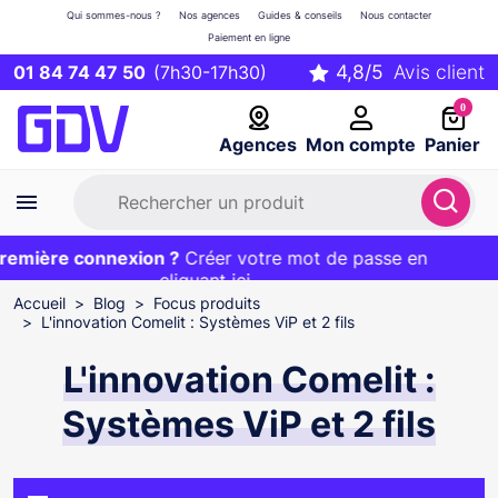
Qui sommes-nous ?
Nos agences
Guides & conseils
Nous contacter
Paiement en ligne
01 84 74 47 50
(7h30-17h30)
0
Agences
Mon compte
Panier
mière connexion ?
Première commande ?
EXCLU WEB :
Créer votre mot de passe en
20€ OFFERT sur votre panier
et livraison 24/48h gratuite avec le code
cliquant ici
BIENVENUE
Accueil
Blog
Focus produits
L'innovation Comelit : Systèmes ViP et 2 fils
L'innovation Comelit :
Systèmes ViP et 2 fils