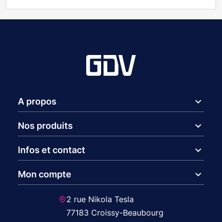
expand_more
A propos
expand_more
Nos produits
expand_more
Infos et contact
expand_more
Mon compte
2 rue Nikola Tesla
77183 Croissy-Beaubourg