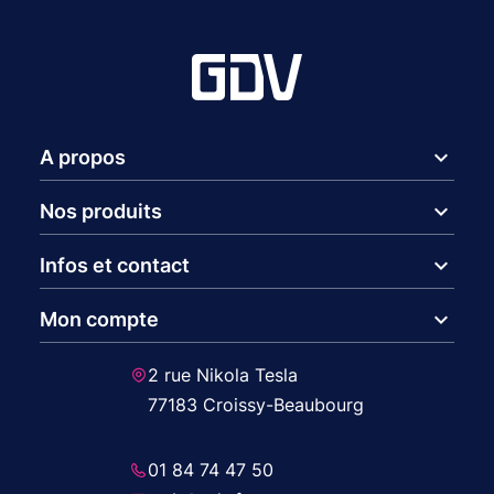
expand_more
A propos
expand_more
Nos produits
expand_more
Infos et contact
expand_more
Mon compte
2 rue Nikola Tesla
77183 Croissy-Beaubourg
01 84 74 47 50