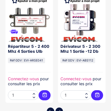
Ajouter à mon projet
Ajouter à mon projet
Répartiteur 5 - 2 400
Dérivateur 5 - 2 300
Mhz 4 Sorties Ulb
Mhz 1 Sortie -12 Db
Réf GDV : EVI-ARSE041
Réf GDV : EVI-ABS112
Connectez-vous
pour
Connectez-vous
pour
consulter les prix
consulter les prix




ter au panier
Ajouter au panier
Ajouter