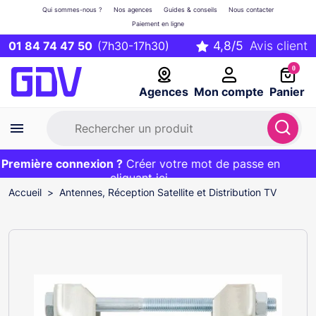
Qui sommes-nous ?
Nos agences
Guides & conseils
Nous contacter
Paiement en ligne
01 84 74 47 50
(7h30-17h30)
0
Agences
Mon compte
Panier
remière connexion ?
Première commande ?
EXCLU WEB :
Créer votre mot de passe en
20€ OFFERT sur votre panier
et livraison 24/48h gratuite avec le code
cliquant ici
BIENVENUE
Accueil
Antennes, Réception Satellite et Distribution TV