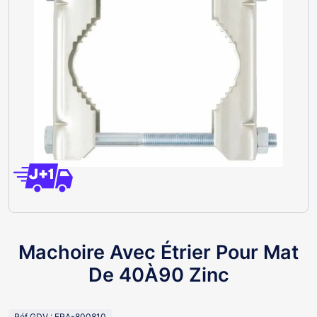
Machoire Avec Étrier Pour Mat
De 40À90 Zinc
Réf GDV : ERA-800810