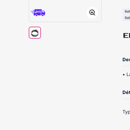
Ré
Réf
Des
• L
Dét
Typ