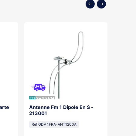
arte
Antenne Fm 1 Dipole En S -
Antenn
213001
21300
Réf GDV : FRA-ANT1200A
Réf GDV