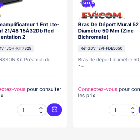
reamplificateur 1 Ent Lte-
Bras De Déport Mural 52
hf 21/48 15À32Db Red
Diamètre 50 Mm (Zinc
entation 2
Bichromaté)
DV : JOH-KIT7329
Réf GDV : EVI-FDE5050
SSON Kit Préampli de
Bras de déport diamètre 5
•...
ectez-vous
pour consulter
Connectez-vous
pour con
ix
les prix




er
Ajouter au panier