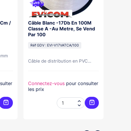
 Cm /
Câble Blanc -17Db En 100M
Bra Co
Classe A -Au Metre, Se Vend
50Mm D
Par 100
345M
Réf GDV : EVI-V17VATCA/100
Réf GDV
0 mm
Câble de distribution en PVC...
sulter
Connectez-vous
pour consulter
Connec
les prix
les prix


Ajouter au panier
Ajouter au panier