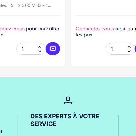
teur 5 - 2 300 MHz - 1...
ectez-vous
pour consulter
Connectez-vous
pour con
ix
les prix




er
Ajouter au panier
DES EXPERTS À VOTRE
SERVICE
t