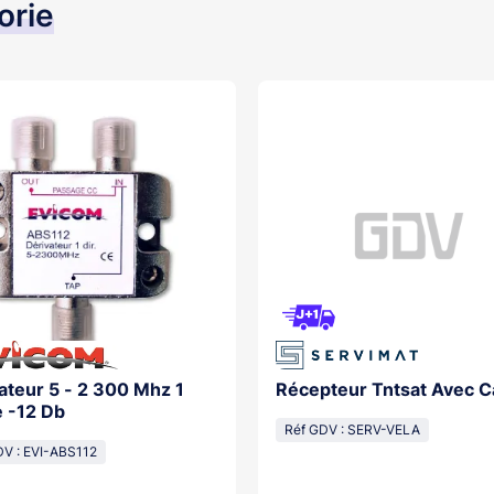
orie
ateur 5 - 2 300 Mhz 1
Récepteur Tntsat Avec C
e -12 Db
Réf GDV : SERV-VELA
DV : EVI-ABS112