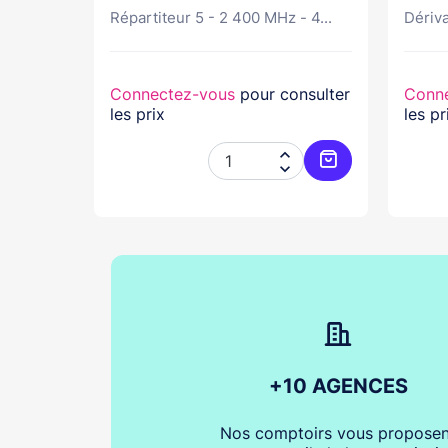
Répartiteur 5 - 2 400 MHz - 4...
Dériva
nsulter
Connectez-vous
pour consulter
Conn
les prix
les pr




Ajouter au panier
Ajouter au pani
+10 AGENCES
Nos comptoirs vous proposen