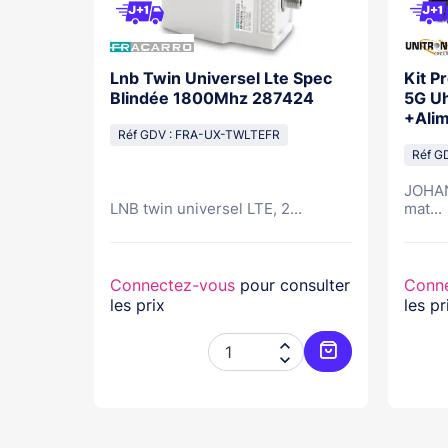
Tv /
Lnb Twin Universel Lte Spec
Kit P
son
Blindée 1800Mhz 287424
5G U
+Alim
Réf GDV : FRA-UX-TWLTEFR
Réf G
JOHAN
LNB twin universel LTE, 2...
mat...
nsulter
Connectez-vous
pour consulter
Conn
les prix
les pr




Ajouter au panier
Ajouter au pani