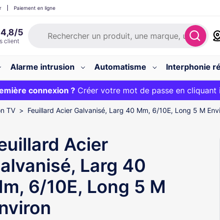
r
Paiement en ligne
Alarme intrusion
Automatisme
Interphonie ré
 :
emière connexion ?
20€ OFFERT sur votre panier et livraison 24/48h gratuite 
Créer votre mot de passe en cliquant 
on TV
Feuillard Acier Galvanisé, Larg 40 Mm, 6/10E, Long 5 M Env
euillard Acier
alvanisé, Larg 40
m, 6/10E, Long 5 M
nviron