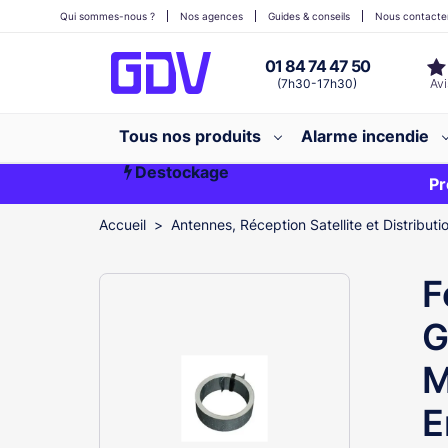
Qui sommes-nous ?
Nos agences
Guides & conseils
Nous contacte
01 84 74 47 50
(7h30-17h30)
Tous nos produits
Alarme incendie
Destockage
Première commande ?
EXCLU WEB
Pr
Accueil
Antennes, Réception Satellite et Distributi
F
G
M
E