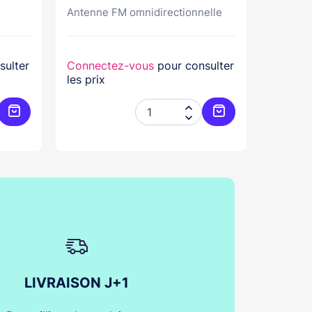
Antenne FM omnidirectionnelle
Antenn
sulter
Connectez-vous
pour consulter
Connec
les prix
les prix


Ajouter au panier
Ajouter au panier
LIVRAISON J+1