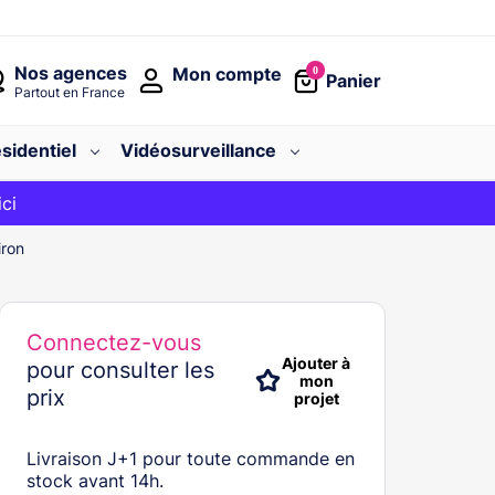
Nos agences
Mon compte
0
Panier
Partout en France
sidentiel
Vidéosurveillance
avec le code
ici
BIENVENUE
iron
Connectez-vous
Ajouter à
pour consulter les
mon
prix
projet
Livraison J+1 pour toute commande en
stock avant 14h.