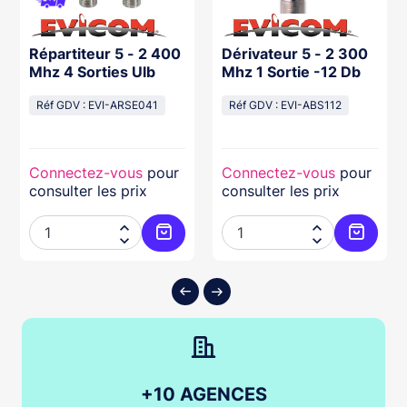
Répartiteur 5 - 2 400
Dérivateur 5 - 2 300
Mhz 4 Sorties Ulb
Mhz 1 Sortie -12 Db
Réf GDV : EVI-ARSE041
Réf GDV : EVI-ABS112
Connectez-vous
pour
Connectez-vous
pour
consulter les prix
consulter les prix




ter au panier
Ajouter au panier
Ajouter
+10 AGENCES