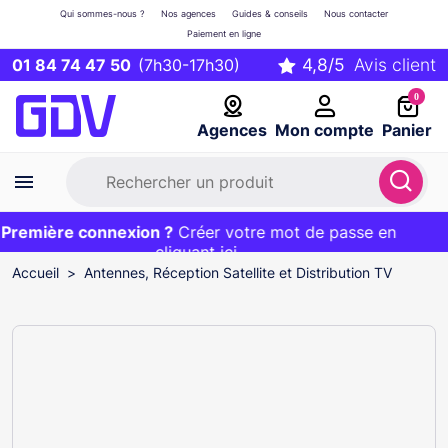
Qui sommes-nous ?
Nos agences
Guides & conseils
Nous contacter
Paiement en ligne
01 84 74 47 50
(7h30-17h30)
0
Agences
Mon compte
Panier
remière connexion ?
Première commande ?
EXCLU WEB :
Créer votre mot de passe en
20€ OFFERT sur votre panier
et livraison 24/48h gratuite avec le code
cliquant ici
BIENVENUE
Accueil
Antennes, Réception Satellite et Distribution TV