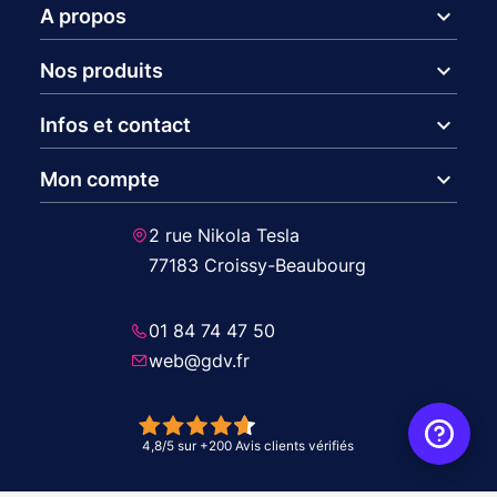
expand_more
A propos
expand_more
Nos produits
expand_more
Infos et contact
expand_more
Mon compte
2 rue Nikola Tesla
77183 Croissy-Beaubourg
01 84 74 47 50
web@gdv.fr