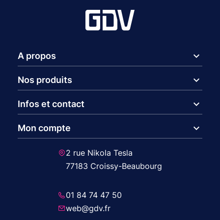
expand_more
A propos
expand_more
Nos produits
expand_more
Infos et contact
expand_more
Mon compte
2 rue Nikola Tesla
77183 Croissy-Beaubourg
01 84 74 47 50
web@gdv.fr