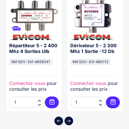
Répartiteur 5 - 2 400
Dérivateur 5 - 2 300
Mhz 4 Sorties Ulb
Mhz 1 Sortie -12 Db
Réf GDV : EVI-ARSE041
Réf GDV : EVI-ABS112
Connectez-vous
pour
Connectez-vous
pour
consulter les prix
consulter les prix




ter au panier
Ajouter au panier
Ajouter