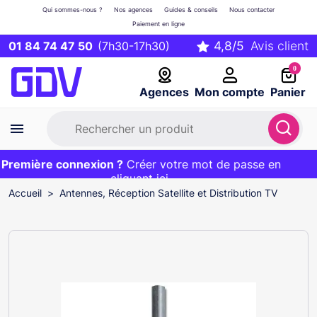
Qui sommes-nous ?
Nos agences
Guides & conseils
Nous contacter
Paiement en ligne
01 84 74 47 50
(7h30-17h30)
0
Agences
Mon compte
Panier
remière connexion ?
Première commande ?
EXCLU WEB :
Créer votre mot de passe en
20€ OFFERT sur votre panier
et livraison 24/48h gratuite avec le code
cliquant ici
BIENVENUE
Accueil
Antennes, Réception Satellite et Distribution TV