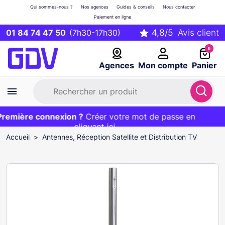
Qui sommes-nous ?
Nos agences
Guides & conseils
Nous contacter
Paiement en ligne
01 84 74 47 50
(7h30-17h30)
0
Agences
Mon compte
Panier
emière connexion ?
Première commande ?
EXCLU WEB :
Créer votre mot de passe en
20€ OFFERT sur votre panier
et livraison 24/48h gratuite avec le code
cliquant ici
BIENVENUE
Accueil
Antennes, Réception Satellite et Distribution TV