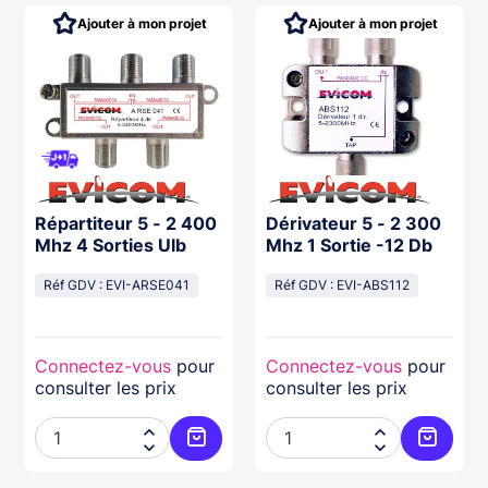
Ajouter à mon projet
Ajouter à mon projet
Répartiteur 5 - 2 400
Dérivateur 5 - 2 300
Mhz 4 Sorties Ulb
Mhz 1 Sortie -12 Db
Réf GDV : EVI-ARSE041
Réf GDV : EVI-ABS112
Connectez-vous
pour
Connectez-vous
pour
consulter les prix
consulter les prix




ter au panier
Ajouter au panier
Ajouter