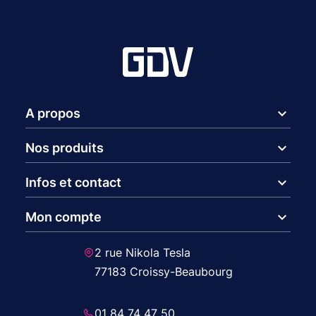
expand_more
A propos
expand_more
Nos produits
expand_more
Infos et contact
expand_more
Mon compte
2 rue Nikola Tesla
77183 Croissy-Beaubourg
01 84 74 47 50