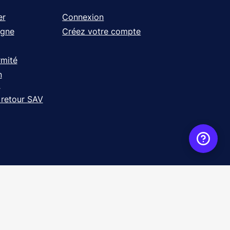
er
Connexion
igne
Créez votre compte
rmité
n
t
 retour SAV
ence
WebXY