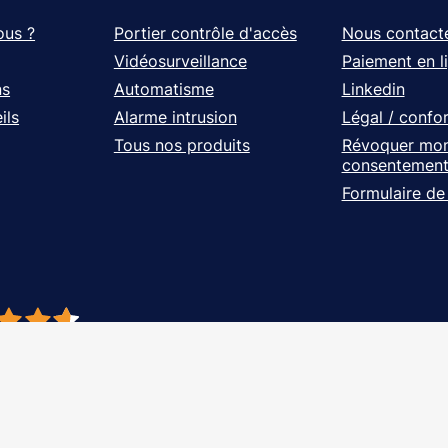
ous ?
Portier contrôle d'accès
Nous contact
Vidéosurveillance
Paiement en l
ns
Automatisme
Linkedin
ils
Alarme intrusion
Légal / confo
Tous nos produits
Révoquer mo
consentemen
Formulaire de
- À vos côtés, de l'étude à l'installation. Tous droits réservés - Réalisation Ag