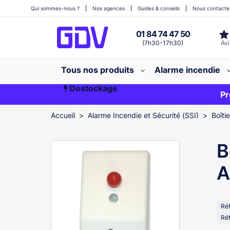
Qui sommes-nous ?
Nos agences
Guides & conseils
Nous contacte
01 84 74 47 50
(7h30-17h30)
Tous nos produits
Alarme incendie
Destockage
Première commande ?
EXCLU WEB
Pr
Accueil
Alarme Incendie et Sécurité (SSI)
Boîti
B
A
Ré
Réf