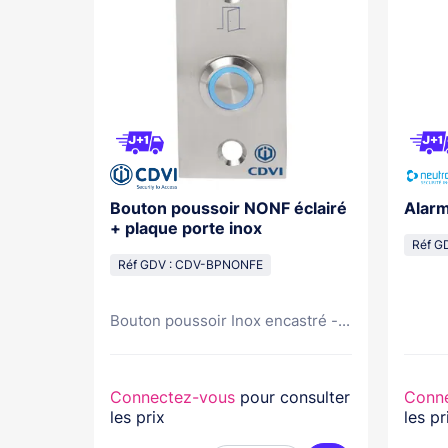
Carte
Bouton poussoir NONF éclairé
Alarm
Kh012+
+ plaque porte inox
Réf G
Réf GDV : CDV-BPNONFE
Bouton poussoir Inox encastré -...
nsulter
Connectez-vous
pour consulter
Conn
les prix
les pr