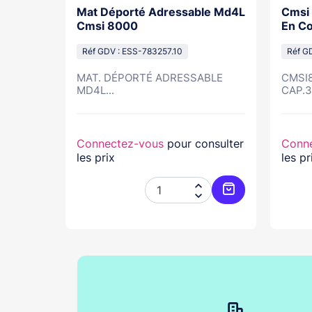
rme Feu
Mat Déporté Adressable Md4L
Cmsi 
te Pour
Cmsi 8000
En Co
-W
Réf GDV : ESS-783257.10
Réf G
MAT. DÉPORTÉ ADRESSABLE
CMSI8
Feu...
MD4L...
CAP.32
nsulter
Connectez-vous
pour consulter
Conn
les prix
les pr




Ajouter au panier
Ajouter au pani