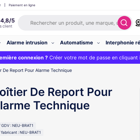
r
Paiement en ligne
Alarme intrusion
Automatisme
Interphonie ré
 :
emière connexion ?
20€ OFFERT sur votre panier et livraison 24/48h gratuite 
Créer votre mot de passe en cliquant 
er De Report Pour Alarme Technique
oîtier De Report Pour
larme Technique
f GDV : NEU-BRAT1
 fabricant : NEU-BRAT1