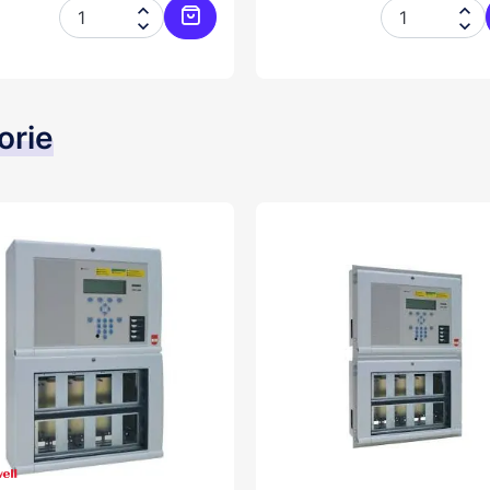




er
Ajouter au panier
orie