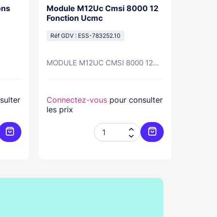
ons
Module M12Uc Cmsi 8000 12
Module
Fonction Ucmc
Dm Cms
Réf GDV : ESS-783252.10
Réf GDV
MODULE M12UC CMSI 8000 12...
Module 
sulter
Connectez-vous
pour consulter
Connec
les prix
les prix


Ajouter au panier
Ajouter au panier