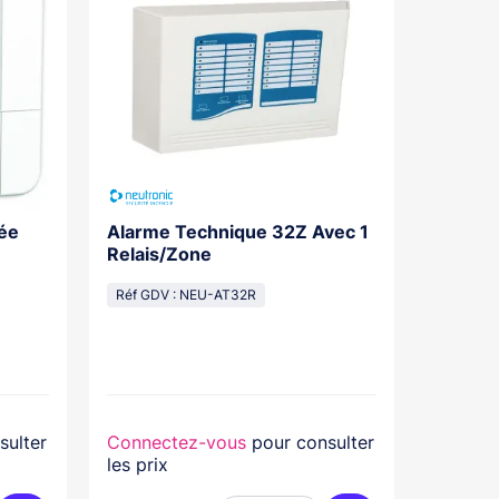
ée
Alarme Technique 32Z Avec 1
Cellule
Relais/Zone
Adpapa
Réf GDV : NEU-AT32R
Réf GDV
sulter
Connectez-vous
pour consulter
Connec
les prix
les prix