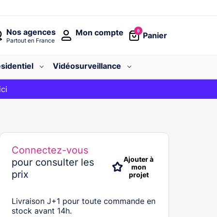
Nos agences
Mon compte
0
Panier
Partout en France
sidentiel
Vidéosurveillance
avec le code
ici
BIENVENUE
Connectez-vous
Ajouter à
pour consulter les
mon
prix
projet
Livraison J+1 pour toute commande en
stock avant 14h.