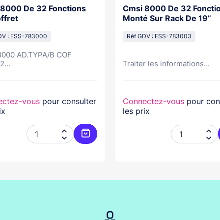
8000 De 32 Fonctions
Cmsi 8000 De 32 Foncti
ffret
Monté Sur Rack De 19”
DV : ESS-783000
Réf GDV : ESS-783003
000 AD.TYPA/B COF
...
Traiter les informations...
ectez-vous
pour consulter
Connectez-vous
pour con
ix
les prix




er
Ajouter au panier