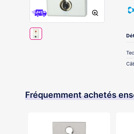
Dét
Tec
Câ
Fréquemment achetés en