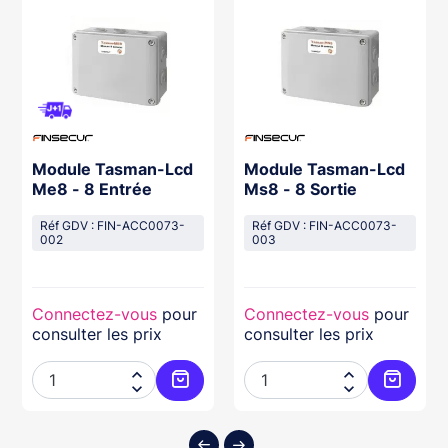
Module Tasman-Lcd
Module Tasman-Lcd
Me8 - 8 Entrée
Ms8 - 8 Sortie
Réf GDV : FIN-ACC0073-
Réf GDV : FIN-ACC0073-
002
003
Connectez-vous
pour
Connectez-vous
pour
consulter les prix
consulter les prix




ter au panier
Ajouter au panier
Ajouter