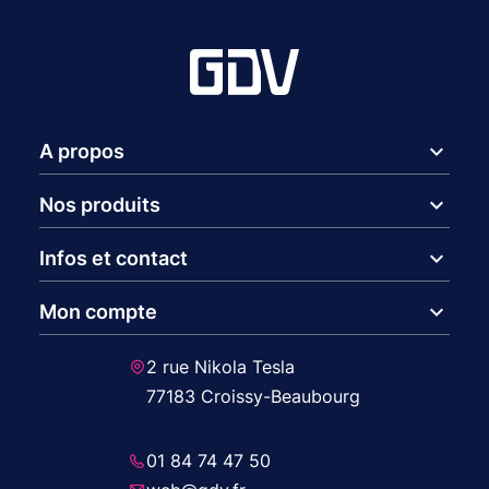
expand_more
A propos
expand_more
Nos produits
expand_more
Infos et contact
expand_more
Mon compte
2 rue Nikola Tesla
77183 Croissy-Beaubourg
01 84 74 47 50