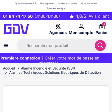
Qui sommes-nous ?
Nos agences
Guides & conseils
Nous contacter
Paiement en ligne
01 84 74 47 50
(7h30-17h30)
0
Agences
Mon compte
Panier
remière connexion ?
Première commande ?
EXCLU WEB :
Créer votre mot de passe en
20€ OFFERT sur votre panier
et livraison 24/48h gratuite avec le code
cliquant ici
BIENVENUE
Accueil
Alarme Incendie et Sécurité (SSI)
Alarmes Techniques : Solutions Électriques de Détection