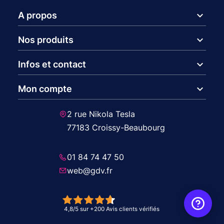
expand_more
A propos
expand_more
Nos produits
expand_more
Infos et contact
expand_more
Mon compte
2 rue Nikola Tesla
77183 Croissy-Beaubourg
01 84 74 47 50
web@gdv.fr