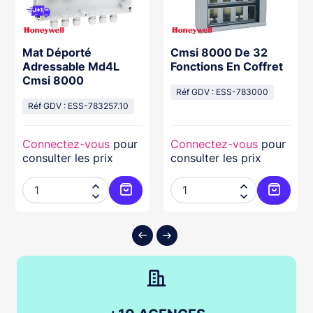
Mat Déporté
Cmsi 8000 De 32
Adressable Md4L
Fonctions En Coffret
Cmsi 8000
Réf GDV : ESS-783000
Réf GDV : ESS-783257.10
Connectez-vous
pour
Connectez-vous
pour
consulter les prix
consulter les prix




ter au panier
Ajouter au panier
Ajouter