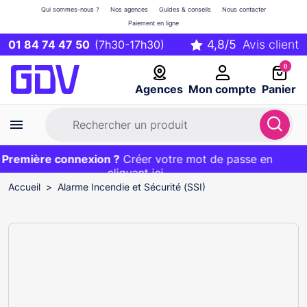
Qui sommes-nous ?
Nos agences
Guides & conseils
Nous contacter
Paiement en ligne
01 84 74 47 50
(7h30-17h30)
0
Agences
Mon compte
Panier
remière connexion ?
Première commande ?
EXCLU WEB :
Créer votre mot de passe en
20€ OFFERT sur votre panier
et livraison 24/48h gratuite avec le code
cliquant ici
BIENVENUE
Accueil
Alarme Incendie et Sécurité (SSI)