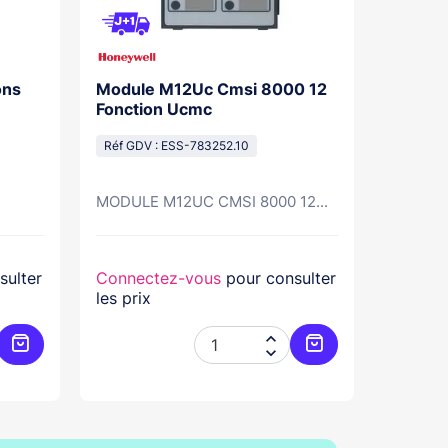
ons
Module M12Uc Cmsi 8000 12
Module
Fonction Ucmc
Dm Cms
Réf GDV : ESS-783252.10
Réf GDV
MODULE M12UC CMSI 8000 12...
Module 
sulter
Connectez-vous
pour consulter
Connec
les prix
les prix


Ajouter au panier
Ajouter au panier