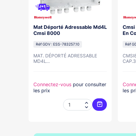
rme Feu
Mat Déporté Adressable Md4L
Cmsi 
te Pour
Cmsi 8000
En Co
-W
Réf GDV : ESS-783257.10
Réf G
MAT. DÉPORTÉ ADRESSABLE
CMSI8
Feu...
MD4L...
CAP.32
nsulter
Connectez-vous
pour consulter
Conn
les prix
les pr




Ajouter au panier
Ajouter au pani