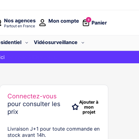
Nos agences
Mon compte
0
Panier
Partout en France
sidentiel
Vidéosurveillance
avec le code
ici
BIENVENUE
Connectez-vous
Ajouter à
pour consulter les
mon
prix
projet
Livraison J+1 pour toute commande en
stock avant 14h.