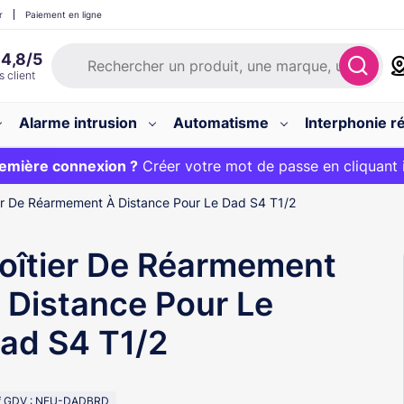
r
Paiement en ligne
Alarme intrusion
Automatisme
Interphonie ré
 :
emière connexion ?
20€ OFFERT sur votre panier et livraison 24/48h gratuite 
Créer votre mot de passe en cliquant 
er De Réarmement À Distance Pour Le Dad S4 T1/2
oîtier De Réarmement
 Distance Pour Le
ad S4 T1/2
f GDV : NEU-DADBRD