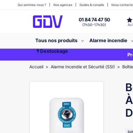
Qui sommes-nous ?
Nos agences
Guides & conseils
Nous contacte
01 84 74 47 50
(7h30-17h30)
Tous nos produits
Alarme incendie
Destockage
Première commande ?
EXCLU WEB
Pr
Accueil
Alarme Incendie et Sécurité (SSI)
Boîti
B
À
D
Ré