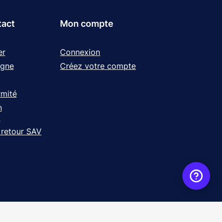
tact
Mon compte
er
Connexion
igne
Créez votre compte
rmité
n
t
 retour SAV