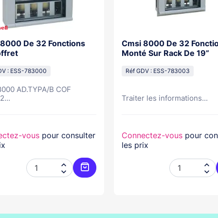
8000 De 32 Fonctions
Cmsi 8000 De 32 Foncti
ffret
Monté Sur Rack De 19”
DV : ESS-783000
Réf GDV : ESS-783003
000 AD.TYPA/B COF
...
Traiter les informations...
ectez-vous
pour consulter
Connectez-vous
pour con
ix
les prix




er
Ajouter au panier