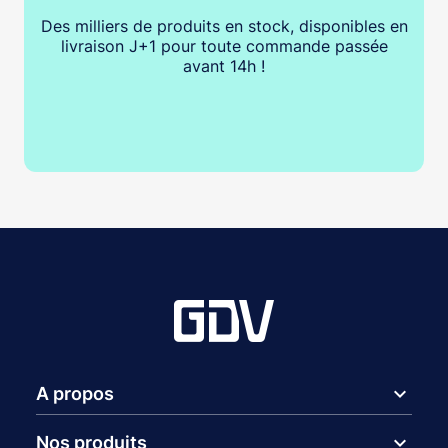
Des milliers de produits en stock, disponibles en
livraison J+1 pour toute commande passée
avant 14h !
expand_more
A propos
expand_more
Nos produits