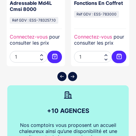
Adressable Md4L
Fonctions En Coffret
Cmsi 8000
Réf GDV : ESS-783000
Réf GDV : ESS-783257.10
Connectez-vous
pour
Connectez-vous
pour
consulter les prix
consulter les prix




ter au panier
Ajouter au panier
Ajouter
+10 AGENCES
Nos comptoirs vous proposent un accueil
chaleureux ainsi qu’une disponibilité et une