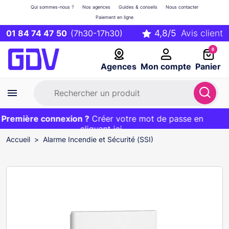
Qui sommes-nous ?
Nos agences
Guides & conseils
Nous contacter
Paiement en ligne
01 84 74 47 50
(7h30-17h30)
0
Agences
Mon compte
Panier
remière connexion ?
Première commande ?
EXCLU WEB :
Créer votre mot de passe en
20€ OFFERT sur votre panier
et livraison 24/48h gratuite avec le code
cliquant ici
BIENVENUE
Accueil
Alarme Incendie et Sécurité (SSI)