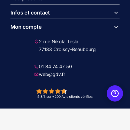
expand_more
Infos et contact
expand_more
Mon compte
2 rue Nikola Tesla
77183 Croissy-Beaubourg
01 84 74 47 50
web@gdv.fr
© 2026 GDV - À vos côtés, de l'étude à l'installation. Tous droits réservés -
Réalisation Agence
WebXY