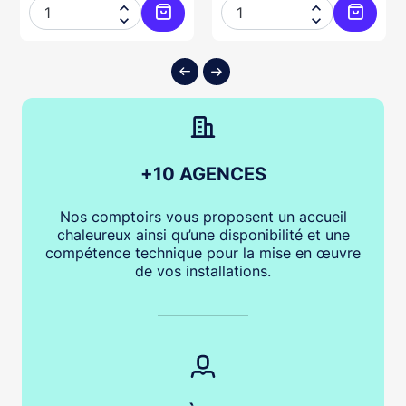




ter au panier
Ajouter au panier
Ajouter
+10 AGENCES
Nos comptoirs vous proposent un accueil
chaleureux ainsi qu’une disponibilité et une
compétence technique pour la mise en œuvre
de vos installations.