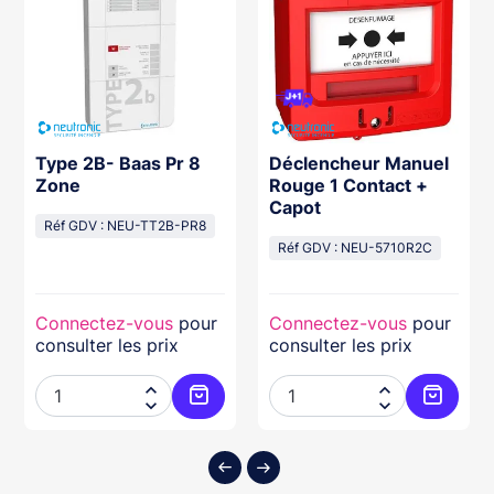
Type 2B- Baas Pr 8
Déclencheur Manuel
Zone
Rouge 1 Contact +
Capot
Réf GDV : NEU-TT2B-PR8
Réf GDV : NEU-5710R2C
Connectez-vous
pour
Connectez-vous
pour
consulter les prix
consulter les prix




ter au panier
Ajouter au panier
Ajouter