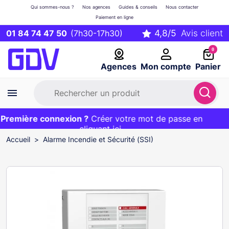
Qui sommes-nous ?
Nos agences
Guides & conseils
Nous contacter
Paiement en ligne
01 84 74 47 50
(7h30-17h30)
0
Agences
Mon compte
Panier
remière connexion ?
Première commande ?
EXCLU WEB :
Créer votre mot de passe en
20€ OFFERT sur votre panier
et livraison 24/48h gratuite avec le code
cliquant ici
BIENVENUE
Accueil
Alarme Incendie et Sécurité (SSI)