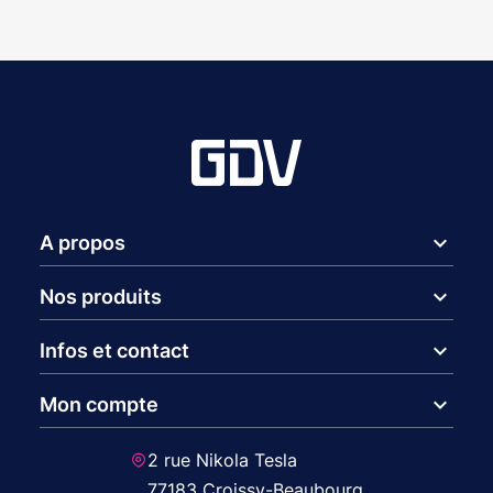
expand_more
A propos
expand_more
Nos produits
expand_more
Infos et contact
expand_more
Mon compte
2 rue Nikola Tesla
77183 Croissy-Beaubourg